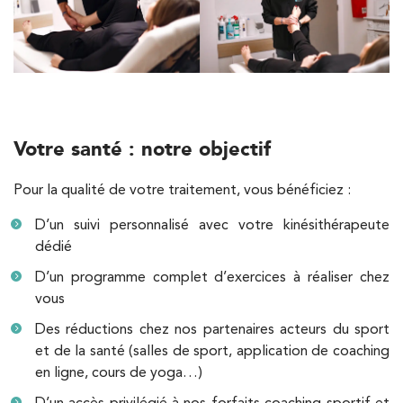
PRENDRE RDV
Kinésithérapie
Balnéothérapie
IK Châtenay-Malabry – 92
380 Av. de la Division Leclerc 92290
Votre santé : notre objectif
Châtenay-Malabry
Pour la qualité de votre traitement, vous bénéficiez :
380 Av. de la Division Leclerc 92290
01 43 50 05 24
Châtenay-Malabry
D’un suivi personnalisé avec votre kinésithérapeute
dédié
PRENDRE RDV
PRENDRE RDV
D’un programme complet d’exercices à réaliser chez
vous
Des réductions chez nos partenaires acteurs du sport
Kinésithérapie
Balnéothérapie
et de la santé (salles de sport, application de coaching
IK Paris 17 – Villiers
en ligne, cours de yoga…)
68 Av. de Villiers 75017 Paris
D’un accès privilégié à nos forfaits coaching sportif et