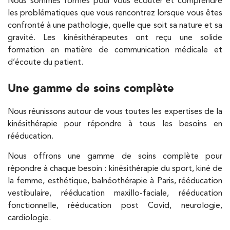
Nous sommes formés pour vous écouter et comprendre
les problématiques que vous rencontrez lorsque vous êtes
IK Vanves – 92
confronté à une pathologie, quelle que soit sa nature et sa
5 Rue Monge 92170 Vanves
gravité. Les kinésithérapeutes ont reçu une solide
formation en matière de communication médicale et
5 Rue Monge 92170 Vanves
01 46 44 33 92
d’écoute du patient.
PRENDRE RDV
Une gamme de soins complète
PRENDRE RDV
Nous réunissons autour de vous toutes les expertises de la
kinésithérapie pour répondre à tous les besoins en
Kinésithérapie
rééducation.
IK Paris 7 Saint Germain
Nous offrons une gamme de soins complète pour
199 Bd Saint-Germain 75007 Paris
répondre à chaque besoin : kinésithérapie du sport, kiné de
la femme, esthétique, balnéothérapie à Paris, rééducation
199 Bd Saint-Germain 75007 Paris
01 43 25 10 20
vestibulaire, rééducation maxillo-faciale, rééducation
fonctionnelle, rééducation post Covid, neurologie,
PRENDRE RDV
cardiologie.
PRENDRE RDV