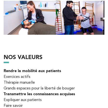
Kinésithérapie
IK Bois Colombes – 92
1 Rue Mertens 92600 Bois-Colombes
1 Rue Mertens 92600 Bois-Colombes
01 43 50 50 81
PRENDRE RDV
NOS VALEURS
PRENDRE RDV
Rendre la mobilité aux patients
Exercices actifs
Kinésithérapie
Thérapie manuelle
IK Antony Olympe Sante – 92
Grands espaces pour la liberté de bouger
Transmettre les connaissances acquises
28 Rue Velpeau 92160 Antony
Expliquer aux patients
28 Rue Velpeau 92160 Antony
01 76 21 71 41
Faire savoir