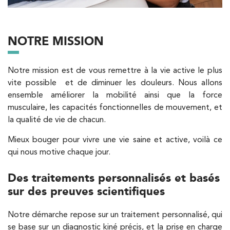
NOTRE MISSION
Filtrer les
cabinets avec balnéothérapie
Notre mission est de vous remettre à la vie active le plus
vite possible et de diminuer les douleurs. Nous allons
Kinésithérapie
ensemble améliorer la mobilité ainsi que la force
IK Paris 16 – Trocadéro
musculaire, les capacités fonctionnelles de mouvement, et
la qualité de vie de chacun.
8 Avenue de Camoens 75116 Paris
8 Avenue de Camoens 75116 Paris
Mieux bouger pour vivre une vie saine et active, voilà ce
01 42 15 22 46
qui nous motive chaque jour.
PRENDRE RDV
Des traitements personnalisés et basés
PRENDRE RDV
sur des preuves scientifiques
Notre démarche repose sur un traitement personnalisé, qui
Kinésithérapie
se base sur un diagnostic kiné précis, et la prise en charge