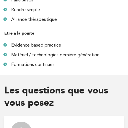
85 Av. de Balzac 91420 Morangis
Rendre simple
85 Av. de Balzac 91420 Morangis
01 64 48 35 84
Alliance thérapeutique
PRENDRE RDV
Etre à la pointe
PRENDRE RDV
Evidence based practice
Matériel / technologies dernière génération
Kinésithérapie
Formations continues
IK Meudon – 92
8 Rue de Paris 92190 Meudon
Les questions que vous
8 Rue de Paris 92190 Meudon
01 40 95 01 09
vous posez
PRENDRE RDV
PRENDRE RDV