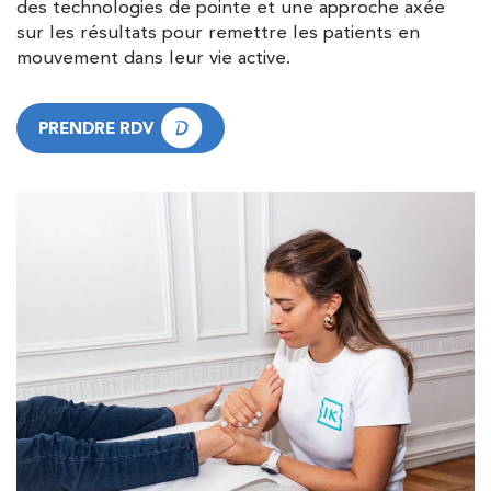
des technologies de pointe et une approche axée
sur les résultats pour remettre les patients en
mouvement dans leur vie active.
PRENDRE RDV
PRENDRE RDV
Trouvez votre cabinet de
kinésithérapie IK
Besoin d’Imagerie Médicale à Antony ? IRM, scanner,
échographie, infiltrations, radiologie… Olympe Imagerie
vous reçoit dans des délais courts sur le Centre Olympe
Santé, même bâtiment que votre kinésithérapeute !