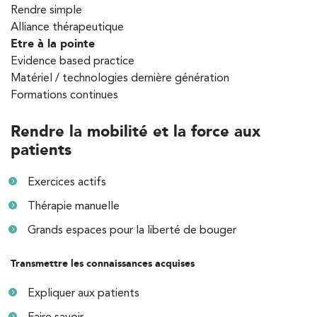
Rendre simple
Alliance thérapeutique
PRENDRE RDV
Etre à la pointe
PRENDRE RDV
Evidence based practice
Matériel / technologies dernière génération
Formations continues
Kinésithérapie
Koss Paris 8 – Haussmann
Rendre la mobilité et la force aux
patients
74 Bd Haussmann 75008 Paris
74 Bd Haussmann 75008 Paris
01 44 71 93 74
Exercices actifs
Thérapie manuelle
PRENDRE RDV
Grands espaces pour la liberté de bouger
PRENDRE RDV
Transmettre les connaissances acquises
Kinésithérapie
Balnéothérapie
Expliquer aux patients
IK Morangis – 91
Faire savoir