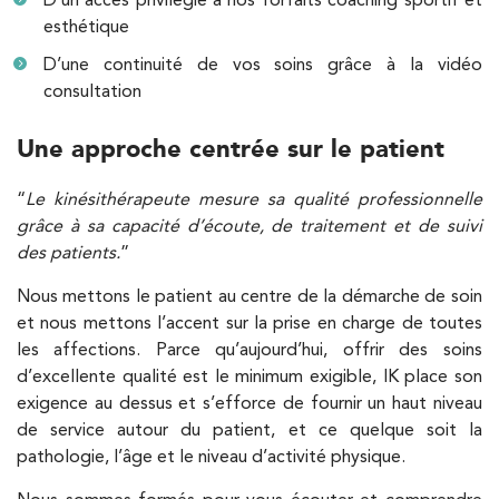
esthétique
68 Av. de Villiers 75017 Paris
01 44 90 90 40
D’une continuité de vos soins grâce à la vidéo
consultation
PRENDRE RDV
PRENDRE RDV
Une approche centrée sur le patient
“
Le kinésithérapeute mesure sa qualité professionnelle
Kinésithérapie
grâce à sa capacité d’écoute, de traitement et de suivi
IK Paris 8 – Saint Lazare
des patients.
”
20 Rue de la Pépinière 75008 Paris
Nous mettons le patient au centre de la démarche de soin
20 Rue de la Pépinière 75008 Paris
01 55 06 05 07
et nous mettons l’accent sur la prise en charge de toutes
les affections. Parce qu’aujourd’hui, offrir des soins
d’excellente qualité est le minimum exigible, IK place son
PRENDRE RDV
exigence au dessus et s’efforce de fournir un haut niveau
PRENDRE RDV
de service autour du patient, et ce quelque soit la
pathologie, l’âge et le niveau d’activité physique.
Kinésithérapie
Balnéothérapie