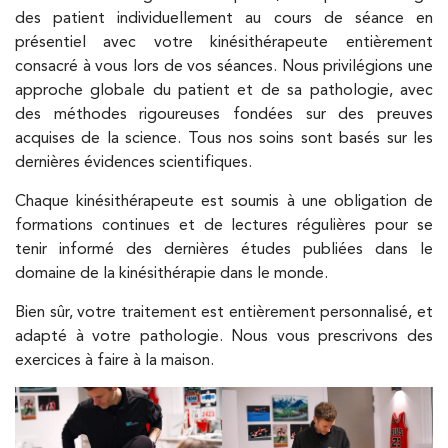
IK Paris 6 – Cassette
des patient individuellement au cours de séance en
présentiel avec votre kinésithérapeute entièrement
1 Rue Cassette 75006 Paris
consacré à vous lors de vos séances. Nous privilégions une
1 Rue Cassette 75006 Paris
01 42 84 06 95
approche globale du patient et de sa pathologie, avec
des méthodes rigoureuses fondées sur des preuves
acquises de la science. Tous nos soins sont basés sur les
PRENDRE RDV
dernières évidences scientifiques.
PRENDRE RDV
Chaque kinésithérapeute est soumis à une obligation de
formations continues et de lectures régulières pour se
Kinésithérapie
tenir informé des dernières études publiées dans le
IK Boulogne – 92
domaine de la kinésithérapie dans le monde.
Bien sûr, votre traitement est entièrement personnalisé, et
3 Av. André Morizet 92100 Boulogne-
adapté à votre pathologie. Nous vous prescrivons des
Billancourt
exercices à faire à la maison.
3 Av. André Morizet 92100 Boulogne-
01 48 25 34 79
Billancourt
PRENDRE RDV