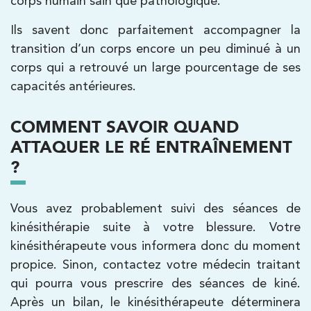
corps humain sain que pathologique.
1 Rue Mertens 92600 Bois-Colombes
01 43 50 50 81
Ils savent donc parfaitement accompagner la
transition d’un corps encore un peu diminué à un
PRENDRE RDV
corps qui a retrouvé un large pourcentage de ses
PRENDRE RDV
capacités antérieures.
COMMENT SAVOIR QUAND
Kinésithérapie
ATTAQUER LE RÉ ENTRAÎNEMENT
IK Antony Olympe Sante – 92
?
28 Rue Velpeau 92160 Antony
28 Rue Velpeau 92160 Antony
01 76 21 71 41
Vous avez probablement suivi des séances de
kinésithérapie suite à votre blessure. Votre
PRENDRE RDV
kinésithérapeute vous informera donc du moment
PRENDRE RDV
propice. Sinon, contactez votre médecin traitant
qui pourra vous prescrire des séances de kiné.
Après un bilan, le kinésithérapeute déterminera
Kinésithérapie