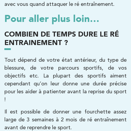
avec vous quand attaquer le ré entraînement.
Koss Paris 8 – Haussmann
Pour aller plus loin…
74 Bd Haussmann 75008 Paris
74 Bd Haussmann 75008 Paris
01 44 71 93 74
COMBIEN DE TEMPS DURE LE RÉ
ENTRAINEMENT ?
PRENDRE RDV
PRENDRE RDV
Tout dépend de votre état antérieur, du type de
blessure, de votre parcours sportifs, de vos
objectifs etc. La plupart des sportifs aiment
Kinésithérapie
Balnéothérapie
cependant qu’on leur donne une durée précise
IK Morangis – 91
pour les aider à patienter avant la reprise du sport
85 Av. de Balzac 91420 Morangis
!
85 Av. de Balzac 91420 Morangis
01 64 48 35 84
Il est possible de donner une fourchette assez
large de 3 semaines à 2 mois de ré entraînement
PRENDRE RDV
avant de reprendre le sport.
PRENDRE RDV