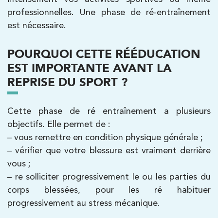
PRENDRE RDV
professionnelles. Une phase de ré-entraînement
PRENDRE RDV
est nécessaire.
Kinésithérapie
POURQUOI CETTE RÉÉDUCATION
IK Boulogne – 92
EST IMPORTANTE AVANT LA
REPRISE DU SPORT ?
3 Av. André Morizet 92100 Boulogne-
Billancourt
Cette phase de ré entraînement a plusieurs
3 Av. André Morizet 92100 Boulogne-
01 48 25 34 79
objectifs. Elle permet de :
Billancourt
– vous remettre en condition physique générale ;
PRENDRE RDV
– vérifier que votre blessure est vraiment derrière
PRENDRE RDV
vous ;
– re solliciter progressivement le ou les parties du
corps blessées, pour les ré habituer
Kinésithérapie
Balnéothérapie
progressivement au stress mécanique.
IK Châtenay-Malabry – 92