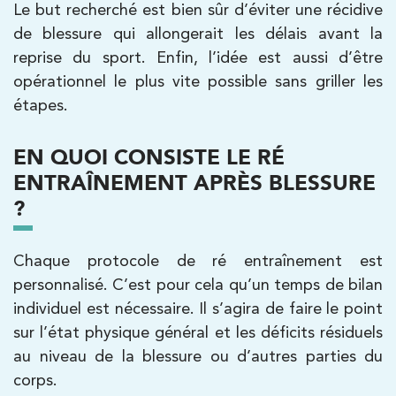
Le but recherché est bien sûr d’éviter une récidive
380 Av. de la Division Leclerc 92290
de blessure qui allongerait les délais avant la
Châtenay-Malabry
reprise du sport. Enfin, l’idée est aussi d’être
380 Av. de la Division Leclerc 92290
01 43 50 05 24
opérationnel le plus vite possible sans griller les
Châtenay-Malabry
étapes.
PRENDRE RDV
PRENDRE RDV
EN QUOI CONSISTE LE RÉ
ENTRAÎNEMENT APRÈS BLESSURE
?
Kinésithérapie
Balnéothérapie
IK Paris 17 – Villiers
Chaque protocole de ré entraînement est
68 Av. de Villiers 75017 Paris
personnalisé. C’est pour cela qu’un temps de bilan
68 Av. de Villiers 75017 Paris
01 44 90 90 40
individuel est nécessaire. Il s’agira de faire le point
sur l’état physique général et les déficits résiduels
PRENDRE RDV
au niveau de la blessure ou d’autres parties du
PRENDRE RDV
corps.