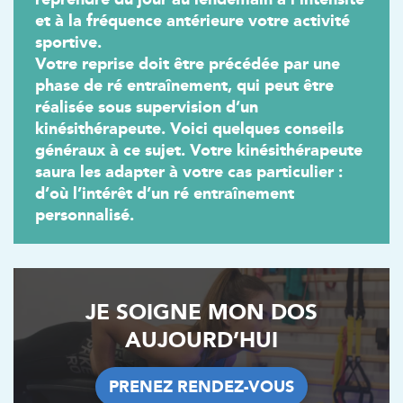
et à la fréquence antérieure votre activité
sportive.
Votre reprise doit être précédée par une
phase de ré entraînement, qui peut être
réalisée sous supervision d’un
kinésithérapeute. Voici quelques conseils
généraux à ce sujet. Votre kinésithérapeute
Trouvez votre cabinet de
saura les adapter à votre cas particulier :
kinésithérapie IK
d’où l’intérêt d’un ré entraînement
personnalisé.
Besoin d’Imagerie Médicale à Antony ? IRM, scanner,
échographie, infiltrations, radiologie… Olympe Imagerie
vous reçoit dans des délais courts sur le Centre Olympe
Santé, même bâtiment que votre kinésithérapeute !
JE SOIGNE MON DOS
AUJOURD’HUI
Filtrer les
cabinets avec balnéothérapie
PRENEZ RENDEZ-VOUS
PRENEZ RENDEZ-VOUS