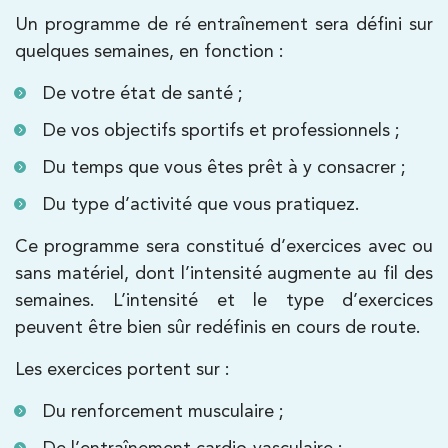
Un programme de ré entraînement sera défini sur
Kinésithérapie
quelques semaines, en fonction :
IK Paris 8 – Saint Lazare
De votre état de santé ;
20 Rue de la Pépinière 75008 Paris
De vos objectifs sportifs et professionnels ;
20 Rue de la Pépinière 75008 Paris
01 55 06 05 07
Du temps que vous êtes prêt à y consacrer ;
Du type d’activité que vous pratiquez.
PRENDRE RDV
PRENDRE RDV
Ce programme sera constitué d’exercices avec ou
sans matériel, dont l’intensité augmente au fil des
semaines. L’intensité et le type d’exercices
Kinésithérapie
Balnéothérapie
peuvent être bien sûr redéfinis en cours de route.
IK Vanves – 92
Les exercices portent sur :
5 Rue Monge 92170 Vanves
5 Rue Monge 92170 Vanves
01 46 44 33 92
Du renforcement musculaire ;
De l’entraînement cardio-vasculaire ;