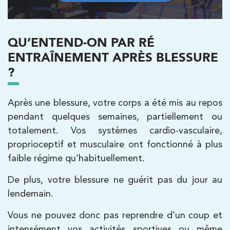
Kinésithérapie
IK Paris 16 – Trocadéro
QU’ENTEND-ON PAR RÉ
8 Avenue de Camoens 75116 Paris
ENTRAÎNEMENT APRÈS BLESSURE
8 Avenue de Camoens 75116 Paris
01 42 15 22 46
?
PRENDRE RDV
Après une blessure, votre corps a été mis au repos
PRENDRE RDV
pendant quelques semaines, partiellement ou
totalement. Vos systèmes cardio-vasculaire,
proprioceptif et musculaire ont fonctionné à plus
Kinésithérapie
faible régime qu’habituellement.
IK Paris 6 – Cassette
De plus, votre blessure ne guérit pas du jour au
1 Rue Cassette 75006 Paris
lendemain.
1 Rue Cassette 75006 Paris
01 42 84 06 95
Vous ne pouvez donc pas reprendre d’un coup et
intensément vos activités sportives ou même