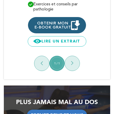
Exercices et conseils par
Traitements
pathologie
OBTENI
E-BOOK G
OBTENIR MON
E-BOOK GRATUIT
LIRE 
LIRE UN EXTRAIT
1
/
1
PLUS JAMAIS MAL AU DOS