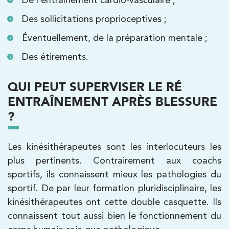
PRENDRE RDV
Des sollicitations proprioceptives ;
PRENDRE RDV
Éventuellement, de la préparation mentale ;
Des étirements.
Kinésithérapie
IK Paris 7 Saint Germain
QUI PEUT SUPERVISER LE RÉ
199 Bd Saint-Germain 75007 Paris
ENTRAÎNEMENT APRÈS BLESSURE
199 Bd Saint-Germain 75007 Paris
01 43 25 10 20
?
PRENDRE RDV
Les kinésithérapeutes sont les interlocuteurs les
PRENDRE RDV
plus pertinents. Contrairement aux coachs
sportifs, ils connaissent mieux les pathologies du
sportif. De par leur formation pluridisciplinaire, les
Kinésithérapie
kinésithérapeutes ont cette double casquette. Ils
IK Bois Colombes – 92
connaissent tout aussi bien le fonctionnement du
1 Rue Mertens 92600 Bois-Colombes