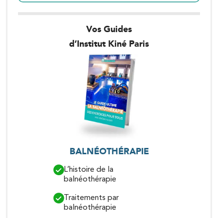
Vos Guides
d’Institut Kiné Paris
BALNÉOTHÉRAPIE
TENDINITE
L’histoire de la
Mieux compr
balnéothérapie
tendinites d
Traitements par
Exercices et
balnéothérapie
les tendinit