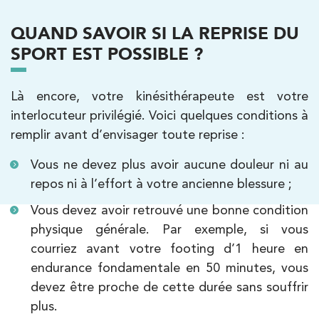
QUAND SAVOIR SI LA REPRISE DU
SPORT EST POSSIBLE ?
Kinésithérapie
IK Meudon – 92
Là encore, votre kinésithérapeute est votre
8 Rue de Paris 92190 Meudon
interlocuteur privilégié. Voici quelques conditions à
8 Rue de Paris 92190 Meudon
01 40 95 01 09
remplir avant d’envisager toute reprise :
Vous ne devez plus avoir aucune douleur ni au
PRENDRE RDV
PRENDRE RDV
repos ni à l’effort à votre ancienne blessure ;
Vous devez avoir retrouvé une bonne condition
physique générale. Par exemple, si vous
courriez avant votre footing d’1 heure en
endurance fondamentale en 50 minutes, vous
devez être proche de cette durée sans souffrir
plus.