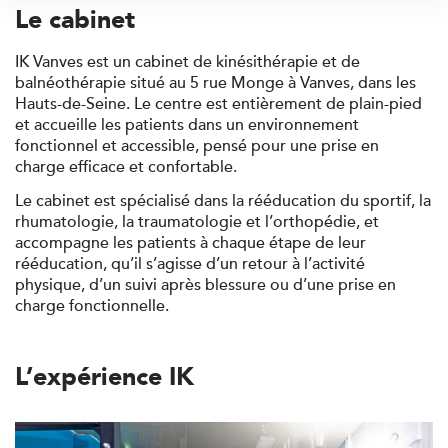
Le cabinet
IK Vanves est un cabinet de kinésithérapie et de
balnéothérapie situé au
5 rue Monge à Vanves
, dans les
Hauts-de-Seine. Le centre est
entièrement de plain-pied
et accueille les patients dans un environnement
fonctionnel et accessible, pensé pour une prise en
charge efficace et confortable.
Trouvez votre cabinet de
kinésithérapie IK
Le cabinet est spécialisé dans la
rééducation du sportif
, la
rhumatologie
, la
traumatologie
et l’
orthopédie
, et
Besoin d’Imagerie Médicale à Antony ? IRM, scanner,
accompagne les patients à chaque étape de leur
échographie, infiltrations, radiologie… Olympe Imagerie
rééducation, qu’il s’agisse d’un retour à l’activité
vous reçoit dans des délais courts sur le Centre Olympe
physique, d’un suivi après blessure ou d’une prise en
Santé, même bâtiment que votre kinésithérapeute !
charge fonctionnelle.
L’expérience IK
Filtrer les
cabinets avec balnéothérapie