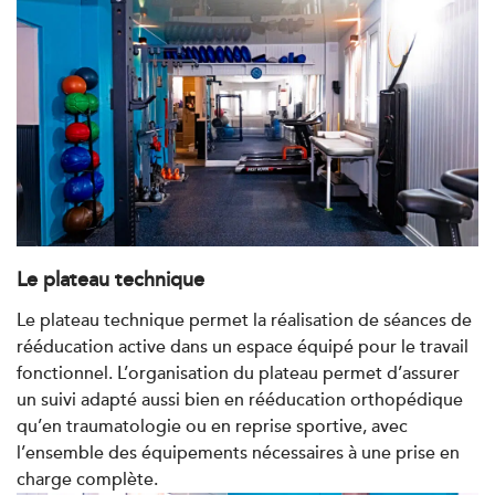
Kinésithérapie
IK Paris 16 – Trocadéro
8 Avenue de Camoens 75116 Paris
8 Avenue de Camoens 75116 Paris
01 42 15 22 46
PRENDRE RDV
PRENDRE RDV
Le plateau technique
Kinésithérapie
Le plateau technique permet la réalisation de séances de
IK Paris 6 – Cassette
rééducation active dans un espace équipé pour le travail
fonctionnel. L’organisation du plateau permet d’assurer
1 Rue Cassette 75006 Paris
un suivi adapté aussi bien en rééducation orthopédique
1 Rue Cassette 75006 Paris
01 42 84 06 95
qu’en traumatologie ou en reprise sportive, avec
l’ensemble des équipements nécessaires à une prise en
charge complète.
PRENDRE RDV