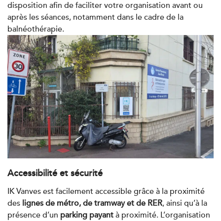
disposition afin de faciliter votre organisation avant ou
1 Rue Mertens 92600 Bois-Colombes
01 43 50 50 81
après les séances, notamment dans le cadre de la
balnéothérapie.
PRENDRE RDV
PRENDRE RDV
Kinésithérapie
IK Antony Olympe Sante – 92
28 Rue Velpeau 92160 Antony
28 Rue Velpeau 92160 Antony
01 76 21 71 41
PRENDRE RDV
Accessibilité et sécurité
PRENDRE RDV
IK Vanves est facilement accessible grâce à la proximité
des
lignes de métro, de tramway et de RER
, ainsi qu’à la
Kinésithérapie
présence d’un
parking payant
à proximité. L’organisation