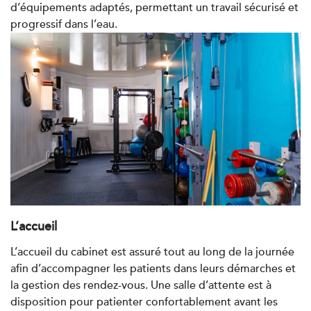
d’équipements adaptés, permettant un travail sécurisé et
Kinésithérapie
progressif dans l’eau.
IK Paris 8 – Saint Lazare
20 Rue de la Pépinière 75008 Paris
20 Rue de la Pépinière 75008 Paris
01 55 06 05 07
PRENDRE RDV
PRENDRE RDV
Kinésithérapie
Balnéothérapie
IK Vanves – 92
L’accueil
5 Rue Monge 92170 Vanves
L’accueil du cabinet est assuré tout au long de la journée
afin d’accompagner les patients dans leurs démarches et
5 Rue Monge 92170 Vanves
01 46 44 33 92
la gestion des rendez-vous. Une salle d’attente est à
disposition pour patienter confortablement avant les