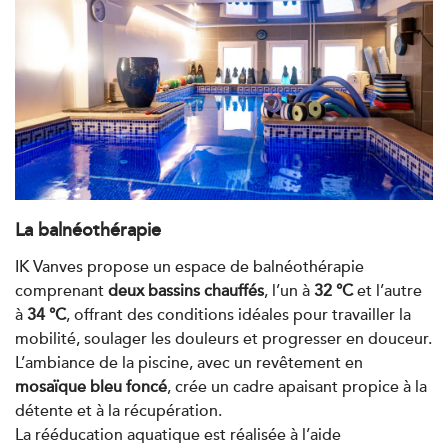
Châtenay-Malabry
380 Av. de la Division Leclerc 92290
01 43 50 05 24
Châtenay-Malabry
PRENDRE RDV
PRENDRE RDV
Kinésithérapie
Balnéothérapie
La balnéothérapie
IK Paris 17 – Villiers
IK Vanves propose un espace de balnéothérapie
68 Av. de Villiers 75017 Paris
comprenant
deux bassins chauffés
, l’un à
32 °C
et l’autre
à
34 °C
, offrant des conditions idéales pour travailler la
68 Av. de Villiers 75017 Paris
01 44 90 90 40
mobilité, soulager les douleurs et progresser en douceur.
L’ambiance de la piscine, avec un revêtement en
PRENDRE RDV
mosaïque bleu foncé
, crée un cadre apaisant propice à la
PRENDRE RDV
détente et à la récupération.
La rééducation aquatique est réalisée à l’aide