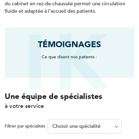
du cabinet en rez-de-chaussée permet une circulation
Koss Paris 8 – Haussmann
fluide et adaptée à l’accueil des patients.
74 Bd Haussmann 75008 Paris
74 Bd Haussmann 75008 Paris
01 44 71 93 74
TÉMOIGNAGES
PRENDRE RDV
PRENDRE RDV
Ce que disent nos patients :
Kinésithérapie
Balnéothérapie
IK Morangis – 91
Une équipe de spécialistes
85 Av. de Balzac 91420 Morangis
à votre service
85 Av. de Balzac 91420 Morangis
01 64 48 35 84
Filtrer par spécialités :
PRENDRE RDV
PRENDRE RDV