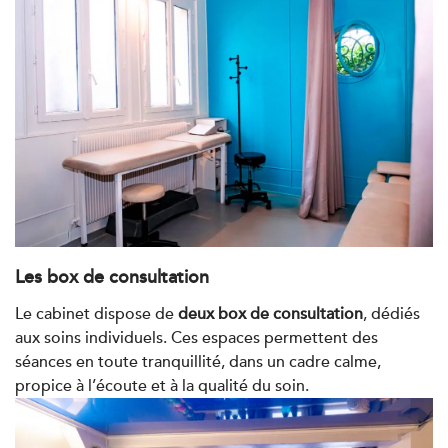
PRENDRE RDV
Kinésithérapie
IK Boulogne – 92
3 Av. André Morizet 92100 Boulogne-
Billancourt
3 Av. André Morizet 92100 Boulogne-
01 48 25 34 79
Billancourt
Les box de consultation
PRENDRE RDV
PRENDRE RDV
Le cabinet dispose de
deux box de consultation
, dédiés
aux soins individuels. Ces espaces permettent des
séances en toute tranquillité, dans un cadre calme,
Kinésithérapie
Balnéothérapie
propice à l’écoute et à la qualité du soin.
IK Châtenay-Malabry – 92
380 Av. de la Division Leclerc 92290