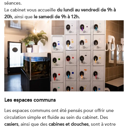
PRENDRE RDV
séances.
PRENDRE RDV
Le cabinet vous accueille
du lundi au vendredi de 9h à
20h
, ainsi que
le samedi de 9h à 12h.
Kinésithérapie
IK Paris 7 Saint Germain
199 Bd Saint-Germain 75007 Paris
199 Bd Saint-Germain 75007 Paris
01 43 25 10 20
PRENDRE RDV
PRENDRE RDV
Les espaces communs
Kinésithérapie
Les espaces communs ont été pensés pour offrir une
IK Bois Colombes – 92
circulation simple et fluide au sein du cabinet. Des
1 Rue Mertens 92600 Bois-Colombes
casiers
, ainsi que des
cabines et douches
, sont à votre