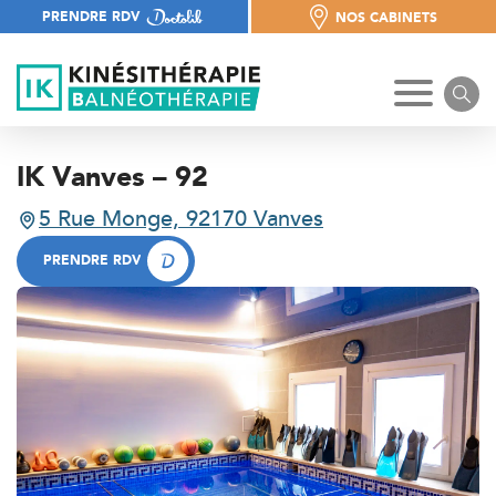
PRENDRE RDV
NOS CABINETS
NOS CABINETS
IK Vanves – 92
5 Rue Monge, 92170 Vanves
5 Rue Monge, 92170 Vanves
PRENDRE RDV
PRENDRE RDV