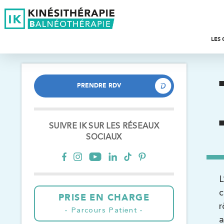
LES 
P
S
R
PRENDRE RDV
PRENDRE RDV
Î
P
C
F
E
SUIVRE IK SUR LES RÉSEAUX
SOCIAUX
E
O
K
L
S
D
c
Trouvez votre cabinet de
PRISE EN CHARGE
r
kinésithérapie IK
S
Parcours Patient
a