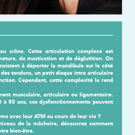
r mieux
Impact des boissons sur la
récupération
Tout savoir 
sportive
R MON
OBTENIR MON
RATUIT
E-BOOK GRATUIT
OBTEN
E-BOOK 
UN EXTRAIT
LIRE UN EXTRAIT
au crâne. Cette articulation complexe est
LIRE
eture, de mastication et de déglutition. On
sistent à déporter la mandibule sur le côté
des tendons, un petit disque intra articulaire
onction. Cependant, cette complexité la rend
ent musculaire, articulaire ou ligamentaire
.
0 à 50 ans, ces dysfonctionnements peuvent
ème avec leur ATM au cours de leur vie ?
 niveau de la mâchoire, découvrez comment
re bien-être.