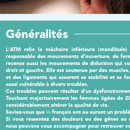
s tendinites
Conseils pou
récupérer
Exercices pour une
récupération optimale
 MON
ATUIT
OBTENI
E-BOOK G
OBTENIR MON
Généralités
E-BOOK GRATUIT
 EXTRAIT
LIRE 
L’ATM relie la
mâchoire inférieure
(mandibule) 
LIRE UN EXTRAIT
responsable des mouvements d’ouverture, de ferm
Kinésithérapie
recense aussi les mouvements de diduction qui con
droit et gauche. Elle est soutenue par des muscles, 
et des ligaments qui assurent sa stabilité et sa f
aussi vulnérable à divers troubles.
Ces troubles peuvent résulter d’un
dysfonctionnem
Touchant majoritairement les femmes âgées de 2
considérablement altérer la qualité de vie.
Saviez-vous que ⅓ français ont ou auront un probl
Si vous ressentez des douleurs ou des gênes au
nous pouvons vous accompagner pour retrouver vot