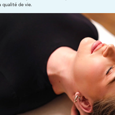
ie, infiltrations,
RECRUTEMENT
RÉA
a qualité de vie.
ts sur le Centre
MÉDIAS
BILA
L’E
BIL
BILA
COM
Kinésithérapie
 D’ACHILLE
PLUS JAMAIS MAL AU
RÉHABI
DOS
dre les
Guide dédié 
hille
chevilles et 
Comprendre et prévenir les
douleurs dorsales
onseils contre
Adapté en p
en préventio
Kinésithérapie : conseils et
Kinésithérapie
bienfaits