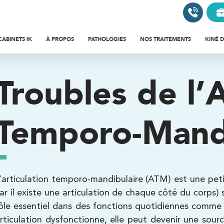
CABINETS IK
À PROPOS
PATHOLOGIES
NOS TRAITEMENTS
KINÉ 
L'UNIVERS IK
RÉAT
ARIS
PORTIF
ÉÉDUCATION FONCTIONNELLE
Troubles de l’A
LE MOT DU FONDATEUR
REN
LE-DE-FRANCE
ERSONNE SÉDENTAIRE
OACHING SPORTIF
Temporo-Mandi
POURQUOI SOMMES-NOUS
RÉÉ
EMME ENCEINTE
STHÉTIQUE
DIFFÉRENTS ?
RÉC
NFANT
STÉOPATHIE
VOTRE PARCOURS PATIENT
COM
INÉSITHÉRAPIE DE LA FEMME ET
’articulation temporo-mandibulaire
(ATM) est une petit
ENIOR
TARIFS ET REMBOURSEMENTS
RÉC
E L'ENFANT
ar il existe une articulation de chaque côté du corps)
ôle essentiel dans des fonctions quotidiennes comme p
LES CONSULTATIONS
ANAL
PORT, SANTÉ BIEN-ÊTRE
rticulation
dysfonctionne
, elle peut devenir une sour