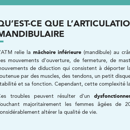
Kinésithérapie
Balnéothérapie
QU’EST-CE QUE L’ARTICULAT
MANDIBULAIRE
’ATM relie la
mâchoire inférieure
(mandibule) au crân
es mouvements d’ouverture, de fermeture, de masti
ouvements de diduction qui consistent à déporter la 
Kinésithérapie
outenue par des muscles, des tendons, un petit disque 
tabilité et sa fonction. Cependant, cette complexité la
Balnéothérapie
es troubles peuvent résulter d’un
dysfonctionne
ouchant majoritairement les femmes âgées de 2
onsidérablement altérer la qualité de vie.