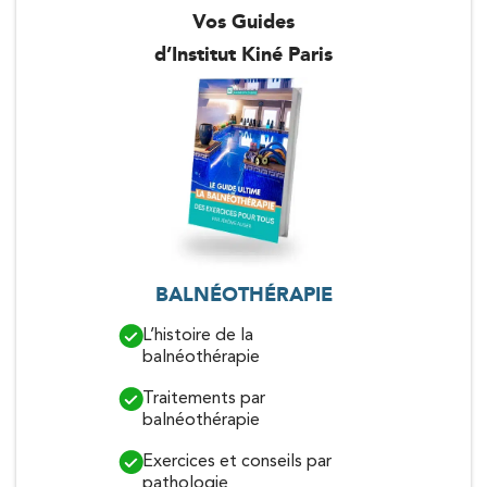
Vos Guides
d’Institut Kiné Paris
BALNÉOTHÉRAPIE
TENDINITE
L’histoire de la
Mieux compr
balnéothérapie
tendinites d
Traitements par
Exercices et
balnéothérapie
les tendinit
Exercices et conseils par
Traitements
pathologie