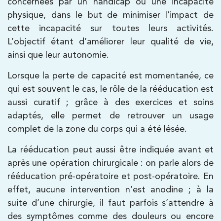
concernées par un handicap ou une incapacité
échographie, infiltrations, radiologie… Olympe Imagerie
physique, dans le but de minimiser l’impact de
vous reçoit dans des délais courts sur le Centre Olympe
Santé, même bâtiment que votre kinésithérapeute !
cette incapacité sur toutes leurs activités.
L’objectif étant d’améliorer leur qualité de vie,
ainsi que leur autonomie.
Filtrer les
cabinets avec balnéothérapie
Lorsque la perte de capacité est momentanée, ce
qui est souvent le cas, le rôle de la rééducation est
aussi curatif ; grâce à des exercices et soins
Kinésithérapie
adaptés, elle permet de retrouver un usage
IK Paris 16 – Trocadéro
complet de la zone du corps qui a été lésée.
8 Avenue de Camoens 75116 Paris
La rééducation peut aussi être indiquée avant et
8 Avenue de Camoens 75116 Paris
01 42 15 22 46
après une opération chirurgicale : on parle alors de
rééducation pré-opératoire et post-opératoire. En
PRENDRE RDV
effet, aucune intervention n’est anodine ; à la
PRENDRE RDV
suite d’une chirurgie, il faut parfois s’attendre à
des symptômes comme des douleurs ou encore