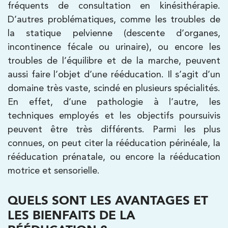
IK Paris 17 – Villiers
fréquents de consultation en kinésithérapie.
D’autres problématiques, comme les troubles de
68 Av. de Villiers 75017 Paris
la statique pelvienne (descente d’organes,
68 Av. de Villiers 75017 Paris
01 44 90 90 40
incontinence fécale ou urinaire), ou encore les
troubles de l’équilibre et de la marche, peuvent
PRENDRE RDV
aussi faire l’objet d’une rééducation. Il s’agit d’un
PRENDRE RDV
domaine très vaste, scindé en plusieurs spécialités.
En effet, d’une pathologie à l’autre, les
techniques employés et les objectifs poursuivis
Kinésithérapie
peuvent être très différents. Parmi les plus
IK Paris 8 – Saint Lazare
connues, on peut citer la rééducation périnéale, la
20 Rue de la Pépinière 75008 Paris
rééducation prénatale, ou encore la rééducation
motrice et sensorielle.
20 Rue de la Pépinière 75008 Paris
01 55 06 05 07
QUELS SONT LES AVANTAGES ET
PRENDRE RDV
LES BIENFAITS DE LA
PRENDRE RDV