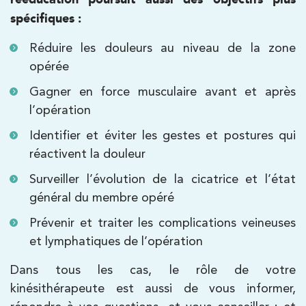
28 Rue Velpeau 92160 Antony
spécifiques :
28 Rue Velpeau 92160 Antony
01 76 21 71 41
Réduire les douleurs au niveau de la zone
PRENDRE RDV
opérée
PRENDRE RDV
Gagner en force musculaire avant et après
l’opération
Kinésithérapie
Identifier et éviter les gestes et postures qui
Koss Paris 8 – Haussmann
réactivent la douleur
Surveiller l’évolution de la cicatrice et l’état
74 Bd Haussmann 75008 Paris
général du membre opéré
74 Bd Haussmann 75008 Paris
01 44 71 93 74
Prévenir et traiter les complications veineuses
et lymphatiques de l’opération
PRENDRE RDV
PRENDRE RDV
Dans tous les cas, le rôle de votre
kinésithérapeute est aussi de vous informer,