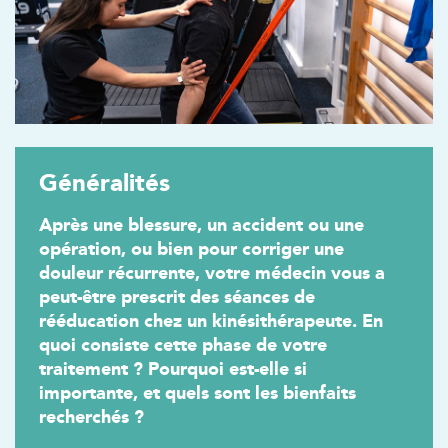
Généralités
Après une blessure, un accident ou une
opération, ou bien pour corriger une
douleur récurrente, votre médecin vous a
peut-être prescrit des séances de
rééducation chez un kinésithérapeute. En
quoi consiste cette phase de votre
traitement ? Pourquoi est-elle si
importante, et quels sont les bienfaits
recherchés ?