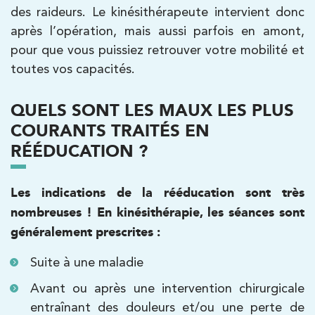
des raideurs. Le kinésithérapeute intervient donc
Kinésithérapie
après l’opération, mais aussi parfois en amont,
IK Paris 6 – Cassette
pour que vous puissiez retrouver votre mobilité et
toutes vos capacités.
1 Rue Cassette 75006 Paris
1 Rue Cassette 75006 Paris
01 42 84 06 95
QUELS SONT LES MAUX LES PLUS
COURANTS TRAITÉS EN
PRENDRE RDV
RÉÉDUCATION ?
PRENDRE RDV
Les indications de la rééducation sont très
Kinésithérapie
nombreuses ! En kinésithérapie, les séances sont
IK Boulogne – 92
généralement prescrites :
3 Av. André Morizet 92100 Boulogne-
Suite à une maladie
Billancourt
Avant ou après une intervention chirurgicale
3 Av. André Morizet 92100 Boulogne-
01 48 25 34 79
entraînant des douleurs et/ou une perte de