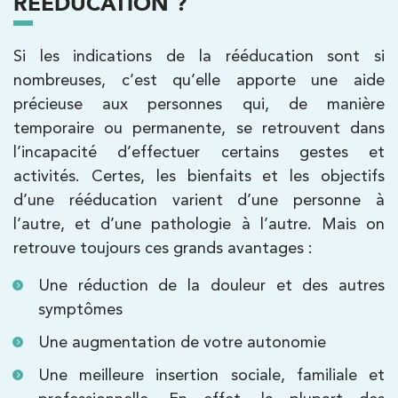
RÉÉDUCATION ?
Kinésithérapie
Balnéothérapie
Si les indications de la rééducation sont si
IK Vanves – 92
nombreuses, c’est qu’elle apporte une aide
précieuse aux personnes qui, de manière
5 Rue Monge 92170 Vanves
temporaire ou permanente, se retrouvent dans
5 Rue Monge 92170 Vanves
01 46 44 33 92
l’incapacité d’effectuer certains gestes et
activités. Certes, les bienfaits et les objectifs
PRENDRE RDV
d’une rééducation varient d’une personne à
PRENDRE RDV
l’autre, et d’une pathologie à l’autre. Mais on
retrouve toujours ces grands avantages :
Kinésithérapie
Une réduction de la douleur et des autres
IK Paris 7 Saint Germain
symptômes
199 Bd Saint-Germain 75007 Paris
Une augmentation de votre autonomie
199 Bd Saint-Germain 75007 Paris
01 43 25 10 20
Une meilleure insertion sociale, familiale et