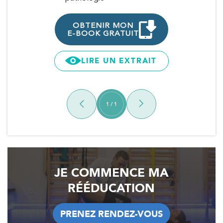
OBTENI
E-BOOK G
OBTENIR MON
E-BOOK GRATUIT
LIRE 
LIRE UN EXTRAIT
1
/
1
JE COMMENCE MA
RÉÉDUCATION
PRENEZ RENDEZ-VOUS
PRENEZ RENDEZ-VOUS