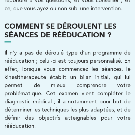
répondre à vos questions, et vous conseiller ; et
Kinésithérapie
Balnéothérapie
ce, que vous ayez ou non subi une intervention.
IK Morangis – 91
85 Av. de Balzac 91420 Morangis
COMMENT SE DÉROULENT LES
85 Av. de Balzac 91420 Morangis
01 64 48 35 84
SÉANCES DE RÉÉDUCATION ?
PRENDRE RDV
Il n’y a pas de déroulé type d’un programme de
PRENDRE RDV
rééducation ; celui-ci est toujours personnalisé. En
effet, lorsque vous commencez les séances, le
kinésithérapeute établit un bilan initial, qui lui
Kinésithérapie
permet de mieux comprendre votre
IK Meudon – 92
problématique. Cet examen vient compléter le
8 Rue de Paris 92190 Meudon
diagnostic médical ; il a notamment pour but de
déterminer les techniques les plus adaptées, et de
8 Rue de Paris 92190 Meudon
01 40 95 01 09
définir des objectifs atteignables pour votre
rééducation.
PRENDRE RDV
PRENDRE RDV