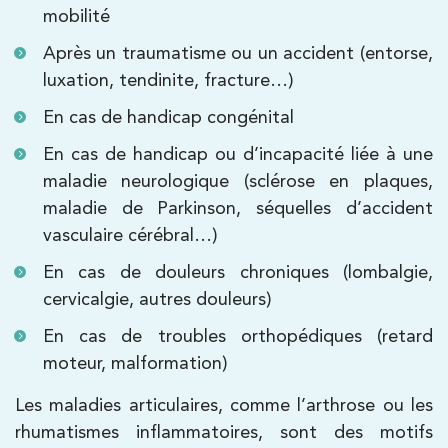
Billancourt
mobilité
PRENDRE RDV
Après un traumatisme ou un accident (entorse,
PRENDRE RDV
luxation, tendinite, fracture…)
En cas de handicap congénital
Kinésithérapie
Balnéothérapie
En cas de handicap ou d’incapacité liée à une
IK Châtenay-Malabry – 92
maladie neurologique (sclérose en plaques,
380 Av. de la Division Leclerc 92290
maladie de Parkinson, séquelles d’accident
Châtenay-Malabry
vasculaire cérébral…)
380 Av. de la Division Leclerc 92290
01 43 50 05 24
En cas de douleurs chroniques (lombalgie,
Châtenay-Malabry
cervicalgie, autres douleurs)
PRENDRE RDV
En cas de troubles orthopédiques (retard
PRENDRE RDV
moteur, malformation)
Les maladies articulaires, comme l’arthrose ou les
Kinésithérapie
Balnéothérapie
rhumatismes inflammatoires, sont des motifs