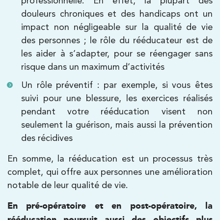
professionnelle. En effet, la plupart des
PRENDRE RDV
douleurs chroniques et des handicaps ont un
PRENDRE RDV
impact non négligeable sur la qualité de vie
des personnes ; le rôle du rééducateur est de
les aider à s’adapter, pour se réengager sans
Kinésithérapie
risque dans un maximum d’activités
IK Bois Colombes – 92
Un rôle préventif : par exemple, si vous êtes
1 Rue Mertens 92600 Bois-Colombes
suivi pour une blessure, les exercices réalisés
1 Rue Mertens 92600 Bois-Colombes
01 43 50 50 81
pendant votre rééducation visent non
seulement la guérison, mais aussi la prévention
des récidives
PRENDRE RDV
PRENDRE RDV
En somme, la rééducation est un processus très
complet, qui offre aux personnes une amélioration
notable de leur qualité de vie.
Kinésithérapie
IK Antony Olympe Sante – 92
En pré-opératoire et en post-opératoire, la
rééducation poursuit aussi des objectifs plus