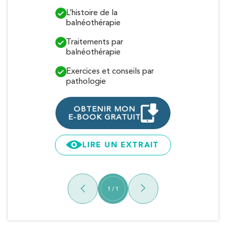
L’histoire de la
Mieux compr
balnéothérapie
tendinites d
Traitements par
Exercices et
balnéothérapie
les tendinit
Exercices et conseils par
Traitements
pathologie
OBTENI
E-BOOK G
OBTENIR MON
E-BOOK GRATUIT
LIRE 
LIRE UN EXTRAIT
1
/
1