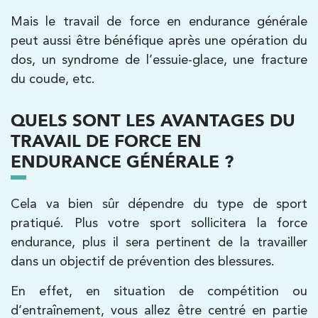
01 44 90 90 40
Mais le travail de force en endurance générale
peut aussi être bénéfique après une opération du
PRENDRE RDV
dos, un syndrome de l’essuie-glace, une fracture
PRENDRE RDV
du coude, etc.
Kinésithérapie
QUELS SONT LES AVANTAGES DU
IK Paris 8 – Saint Lazare
TRAVAIL DE FORCE EN
ENDURANCE GÉNÉRALE ?
20 Rue de la Pépinière 75008 Paris
20 Rue de la Pépinière 75008 Paris
01 55 06 05 07
Cela va bien sûr dépendre du type de sport
pratiqué. Plus votre sport sollicitera la force
PRENDRE RDV
endurance, plus il sera pertinent de la travailler
PRENDRE RDV
dans un objectif de prévention des blessures.
En effet, en situation de compétition ou
Kinésithérapie
Balnéothérapie
d’entraînement, vous allez être centré en partie