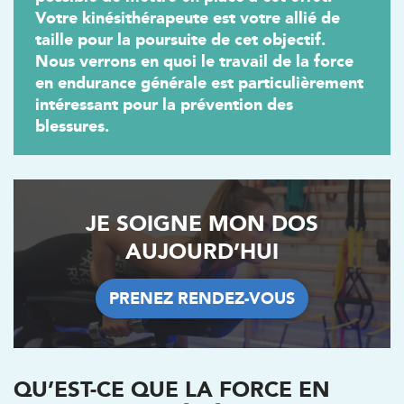
Votre kinésithérapeute est votre allié de
taille pour la poursuite de cet objectif.
Nous verrons en quoi le travail de la force
en endurance générale est particulièrement
intéressant pour la prévention des
blessures.
JE SOIGNE MON DOS
AUJOURD’HUI
Trouvez votre cabinet de
kinésithérapie IK
PRENEZ RENDEZ-VOUS
PRENEZ RENDEZ-VOUS
Besoin d’Imagerie Médicale à Antony ? IRM, scanner,
échographie, infiltrations, radiologie… Olympe Imagerie
vous reçoit dans des délais courts sur le Centre Olympe
Santé, même bâtiment que votre kinésithérapeute !
QU’EST-CE QUE LA FORCE EN