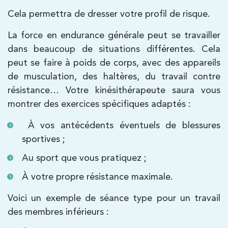
PRENDRE RDV
Cela permettra de dresser votre profil de risque.
PRENDRE RDV
La force en endurance générale peut se travailler
dans beaucoup de situations différentes. Cela
Kinésithérapie
peut se faire à poids de corps, avec des appareils
Koss Paris 8 – Haussmann
de musculation, des haltères, du travail contre
résistance… Votre kinésithérapeute saura vous
74 Bd Haussmann 75008 Paris
montrer des exercices spécifiques adaptés :
74 Bd Haussmann 75008 Paris
01 44 71 93 74
À vos antécédents éventuels de blessures
sportives ;
PRENDRE RDV
PRENDRE RDV
Au sport que vous pratiquez ;
À votre propre résistance maximale.
Kinésithérapie
Balnéothérapie
Voici un exemple de séance type pour un travail
IK Morangis – 91
des membres inférieurs :
85 Av. de Balzac 91420 Morangis