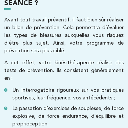
SÉANCE ?
Kinésithérapie
Avant tout travail préventif, il faut bien sûr réaliser
IK Bois Colombes – 92
un bilan de prévention. Cela permettra d’évaluer
1 Rue Mertens 92600 Bois-Colombes
les types de blessures auxquelles vous risquez
1 Rue Mertens 92600 Bois-Colombes
01 43 50 50 81
d’être plus sujet. Ainsi, votre programme de
prévention sera plus ciblé.
PRENDRE RDV
A cet effet, votre kinésithérapeute réalise des
PRENDRE RDV
tests de prévention. Ils consistent généralement
en :
Kinésithérapie
Un interrogatoire rigoureux sur vos pratiques
IK Antony Olympe Sante – 92
sportives, leur fréquence, vos antécédents ;
28 Rue Velpeau 92160 Antony
La passation d’exercices de souplesse, de force
28 Rue Velpeau 92160 Antony
explosive, de force endurance, d’équilibre et
01 76 21 71 41
proprioception.