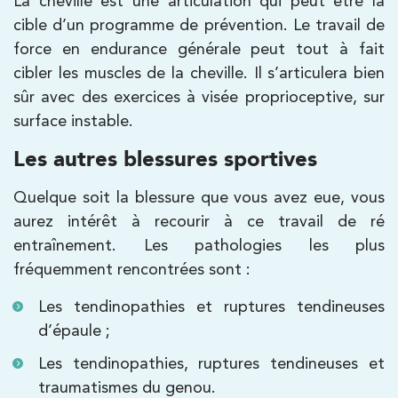
La cheville est une articulation qui peut être la
cible d’un programme de prévention. Le travail de
force en endurance générale peut tout à fait
Kinésithérapie
Balnéothérapie
cibler les muscles de la cheville. Il s’articulera bien
IK Châtenay-Malabry – 92
sûr avec des exercices à visée proprioceptive, sur
380 Av. de la Division Leclerc 92290
surface instable.
Châtenay-Malabry
Les autres blessures sportives
380 Av. de la Division Leclerc 92290
01 43 50 05 24
Châtenay-Malabry
Quelque soit la blessure que vous avez eue, vous
aurez intérêt à recourir à ce travail de ré
PRENDRE RDV
PRENDRE RDV
entraînement. Les pathologies les plus
fréquemment rencontrées sont :
Les tendinopathies et ruptures tendineuses
Kinésithérapie
Balnéothérapie
d’épaule ;
IK Paris 17 – Villiers
Les tendinopathies, ruptures tendineuses et
68 Av. de Villiers 75017 Paris
traumatismes du genou.
68 Av. de Villiers 75017 Paris