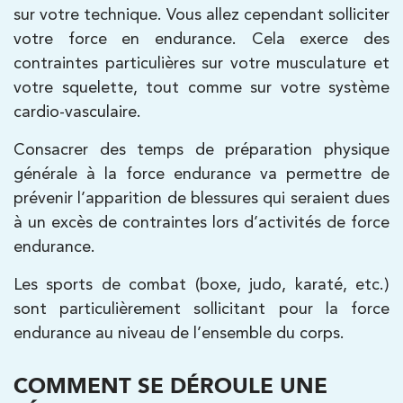
IK Vanves – 92
sur votre technique. Vous allez cependant solliciter
votre force en endurance. Cela exerce des
5 Rue Monge 92170 Vanves
contraintes particulières sur votre musculature et
5 Rue Monge 92170 Vanves
01 46 44 33 92
votre squelette, tout comme sur votre système
cardio-vasculaire.
PRENDRE RDV
PRENDRE RDV
Consacrer des temps de préparation physique
générale à la force endurance va permettre de
prévenir l’apparition de blessures qui seraient dues
Kinésithérapie
à un excès de contraintes lors d’activités de force
IK Paris 7 Saint Germain
endurance.
199 Bd Saint-Germain 75007 Paris
Les sports de combat (boxe, judo, karaté, etc.)
199 Bd Saint-Germain 75007 Paris
01 43 25 10 20
sont particulièrement sollicitant pour la force
endurance au niveau de l’ensemble du corps.
PRENDRE RDV
PRENDRE RDV
COMMENT SE DÉROULE UNE