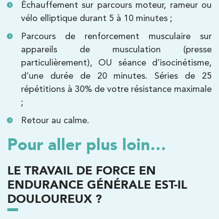
Échauffement sur parcours moteur, rameur ou
85 Av. de Balzac 91420 Morangis
01 64 48 35 84
vélo elliptique durant 5 à 10 minutes ;
Parcours de renforcement musculaire sur
PRENDRE RDV
appareils de musculation (presse
PRENDRE RDV
particulièrement), OU séance d’isocinétisme,
d’une durée de 20 minutes. Séries de 25
répétitions à 30% de votre résistance maximale
Kinésithérapie
;
IK Meudon – 92
Retour au calme.
8 Rue de Paris 92190 Meudon
Pour aller plus loin…
8 Rue de Paris 92190 Meudon
01 40 95 01 09
LE TRAVAIL DE FORCE EN
PRENDRE RDV
PRENDRE RDV
ENDURANCE GÉNÉRALE EST-IL
DOULOUREUX ?