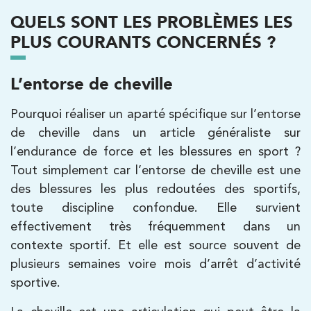
QUELS SONT LES PROBLÈMES LES
1 Rue Cassette 75006 Paris
PLUS COURANTS CONCERNÉS ?
1 Rue Cassette 75006 Paris
01 42 84 06 95
L’entorse de cheville
PRENDRE RDV
PRENDRE RDV
Pourquoi réaliser un aparté spécifique sur l’entorse
de cheville dans un article généraliste sur
l’endurance de force et les blessures en sport ?
Kinésithérapie
Tout simplement car l’entorse de cheville est une
IK Boulogne – 92
des blessures les plus redoutées des sportifs,
3 Av. André Morizet 92100 Boulogne-
toute discipline confondue. Elle survient
Billancourt
effectivement très fréquemment dans un
3 Av. André Morizet 92100 Boulogne-
01 48 25 34 79
contexte sportif. Et elle est source souvent de
Billancourt
plusieurs semaines voire mois d’arrêt d’activité
sportive.
PRENDRE RDV
PRENDRE RDV