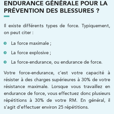
ENDURANCE GÉNÉRALE POUR LA
PRÉVENTION DES BLESSURES ?
Filtrer les
cabinets avec balnéothérapie
Il existe différents types de force. Typiquement,
on peut citer :
Kinésithérapie
La force maximale ;
IK Paris 16 – Trocadéro
La force explosive ;
8 Avenue de Camoens 75116 Paris
La force-endurance, ou endurance de force.
8 Avenue de Camoens 75116 Paris
01 42 15 22 46
Votre force-endurance, c’est votre capacité à
PRENDRE RDV
résister à des charges supérieures à 30% de votre
PRENDRE RDV
résistance maximale. Lorsque vous travaillez en
endurance de force, vous effectuez donc plusieurs
répétitions à 30% de votre RM. En général, il
Kinésithérapie
s’agit d’effectuer environ 25 répétitions.
IK Paris 6 – Cassette