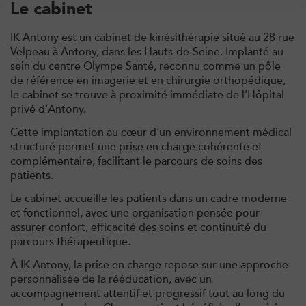
Le cabinet
IK Antony est un cabinet de kinésithérapie situé au
28 rue
Velpeau à Antony
, dans les Hauts-de-Seine. Implanté au
sein du
centre Olympe Santé
, reconnu comme un pôle
de référence en imagerie et en chirurgie orthopédique,
le cabinet se trouve
à proximité immédiate de l’Hôpital
privé d’Antony
.
Cette implantation au cœur d’un environnement médical
structuré permet une prise en charge cohérente et
Trouvez votre cabinet de
complémentaire, facilitant le parcours de soins des
patients.
kinésithérapie IK
Le cabinet accueille les patients dans un cadre moderne
Besoin d’Imagerie Médicale à Antony ? IRM, scanner,
et fonctionnel, avec une organisation pensée pour
échographie, infiltrations, radiologie… Olympe Imagerie
assurer confort, efficacité des soins et continuité du
vous reçoit dans des délais courts sur le Centre Olympe
parcours thérapeutique.
Santé, même bâtiment que votre kinésithérapeute !
À IK Antony, la prise en charge repose sur une approche
personnalisée de la rééducation, avec un
accompagnement attentif et progressif tout au long du