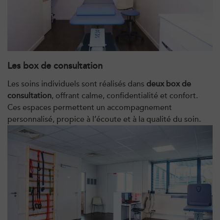
IK Châtenay-Malabry – 92
380 Av. de la Division Leclerc 92290
Châtenay-Malabry
380 Av. de la Division Leclerc 92290
01 43 50 05 24
Les box de consultation
Châtenay-Malabry
Les soins individuels sont réalisés dans
deux box de
PRENDRE RDV
consultation
, offrant calme, confidentialité et confort.
PRENDRE RDV
Ces espaces permettent un accompagnement
personnalisé, propice à l’écoute et à la qualité du soin.
Kinésithérapie
Balnéothérapie
IK Paris 17 – Villiers
68 Av. de Villiers 75017 Paris
68 Av. de Villiers 75017 Paris
01 44 90 90 40
PRENDRE RDV