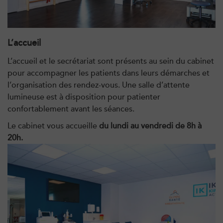
PRENDRE RDV
L’accueil
Kinésithérapie
L’accueil et le secrétariat sont présents au sein du cabinet
IK Paris 8 – Saint Lazare
pour accompagner les patients dans leurs démarches et
20 Rue de la Pépinière 75008 Paris
l’organisation des rendez-vous. Une salle d’attente
lumineuse est à disposition pour patienter
20 Rue de la Pépinière 75008 Paris
01 55 06 05 07
confortablement avant les séances.
Le cabinet vous accueille
du lundi au vendredi de 8h à
PRENDRE RDV
20h.
PRENDRE RDV
Kinésithérapie
Balnéothérapie
IK Vanves – 92
5 Rue Monge 92170 Vanves