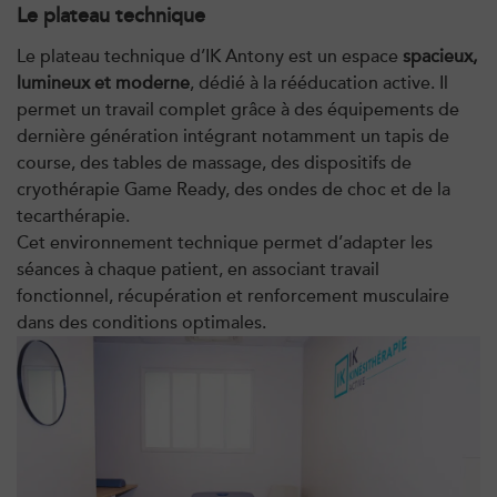
Le plateau technique
Le plateau technique d’IK Antony est un espace
spacieux,
PRENDRE RDV
lumineux et moderne
, dédié à la rééducation active. Il
PRENDRE RDV
permet un travail complet grâce à des équipements de
dernière génération intégrant notamment un tapis de
course, des tables de massage, des dispositifs de
Kinésithérapie
cryothérapie Game Ready, des ondes de choc et de la
IK Boulogne – 92
tecarthérapie.
Cet environnement technique permet d’adapter les
3 Av. André Morizet 92100 Boulogne-
séances à chaque patient, en associant travail
Billancourt
fonctionnel, récupération et renforcement musculaire
3 Av. André Morizet 92100 Boulogne-
01 48 25 34 79
dans des conditions optimales.
Billancourt
PRENDRE RDV
PRENDRE RDV
Kinésithérapie
Balnéothérapie