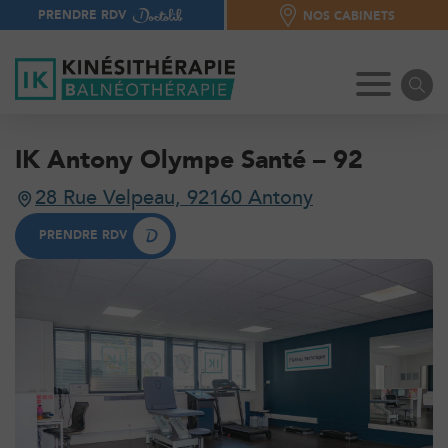
PRENDRE RDV
NOS CABINETS
NOS CABINETS
IK Antony Olympe Santé – 92
28 Rue Velpeau, 92160 Antony
28 Rue Velpeau, 92160 Antony
PRENDRE RDV
PRENDRE RDV