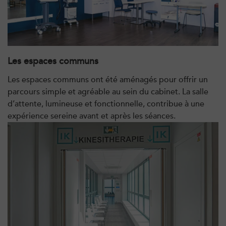
5 Rue Monge 92170 Vanves
01 46 44 33 92
PRENDRE RDV
PRENDRE RDV
Les espaces communs
Les espaces communs ont été aménagés pour offrir un
Kinésithérapie
parcours simple et agréable au sein du cabinet. La salle
IK Paris 7 Saint Germain
d’attente, lumineuse et fonctionnelle, contribue à une
expérience sereine avant et après les séances.
199 Bd Saint-Germain 75007 Paris
199 Bd Saint-Germain 75007 Paris
01 43 25 10 20
PRENDRE RDV
PRENDRE RDV
Kinésithérapie