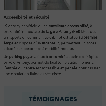
IK Bois Colombes – 92
1 Rue Mertens 92600 Bois-Colombes
Accessibilité et sécurité
1 Rue Mertens 92600 Bois-Colombes
01 43 50 50 81
IK Antony bénéficie d’une
excellente accessibilité
, à
proximité immédiate de la
gare Antony (RER B)
et des
PRENDRE RDV
transports en commun. Le cabinet est situé
au premier
PRENDRE RDV
étage
et dispose d’un
ascenseur
, permettant un accès
adapté aux personnes à mobilité réduite.
Un
parking payant
, situé à proximité au sein de l’hôpital
Kinésithérapie
privé d’Antony, permet de faciliter le stationnement.
IK Antony Olympe Sante – 92
L’entrée du centre est accessible et pensée pour assurer
une circulation fluide et sécurisée.
28 Rue Velpeau 92160 Antony
28 Rue Velpeau 92160 Antony
01 76 21 71 41
PRENDRE RDV
TÉMOIGNAGES
PRENDRE RDV