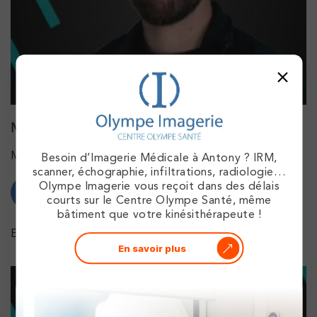
PRENDRE RDV
PRENDRE RDV
Kinésithérapie
IK Meudon – 92
Matthieu Clément
8 Rue de Paris 92190 Meudon
Masseur-kinésithérapeute
Besoin d’Imagerie Médicale à Antony ? IRM,
8 Rue de Paris 92190 Meudon
01 40 95 01 09
scanner, échographie, infiltrations, radiologie…
Olympe Imagerie vous reçoit dans des délais
PRENDRE RDV
courts sur le Centre Olympe Santé, même
PRENDRE RDV
PRENDRE RDV
bâtiment que votre kinésithérapeute !
PRENDRE RDV
En savoir plus
En savoir plus