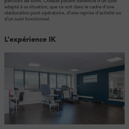
parcours de soins. Chaque patient bénéficie d’un suivi
Filtrer les
cabinets avec balnéothérapie
adapté à sa situation, que ce soit dans le cadre d’une
rééducation post-opératoire, d’une reprise d’activité ou
d’un suivi fonctionnel.
Kinésithérapie
IK Paris 16 – Trocadéro
L’expérience IK
8 Avenue de Camoens 75116 Paris
8 Avenue de Camoens 75116 Paris
01 42 15 22 46
PRENDRE RDV
PRENDRE RDV
Kinésithérapie
IK Paris 6 – Cassette
1 Rue Cassette 75006 Paris
1 Rue Cassette 75006 Paris
01 42 84 06 95