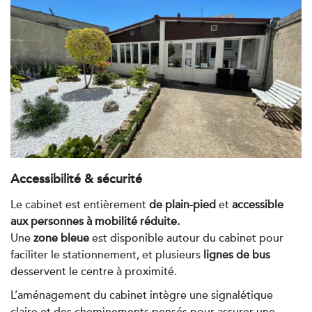
Kinésithérapie
Koss Paris 8 – Haussmann
74 Bd Haussmann 75008 Paris
74 Bd Haussmann 75008 Paris
01 44 71 93 74
PRENDRE RDV
PRENDRE RDV
Accessibilité & sécurité
Le cabinet est entièrement
de plain-pied
et
accessible
Kinésithérapie
Balnéothérapie
aux personnes à mobilité réduite.
IK Morangis – 91
Une
zone bleue
est disponible autour du cabinet pour
faciliter le stationnement, et plusieurs
lignes de bus
85 Av. de Balzac 91420 Morangis
desservent le centre à proximité.
85 Av. de Balzac 91420 Morangis
01 64 48 35 84
L’aménagement du cabinet intègre une signalétique