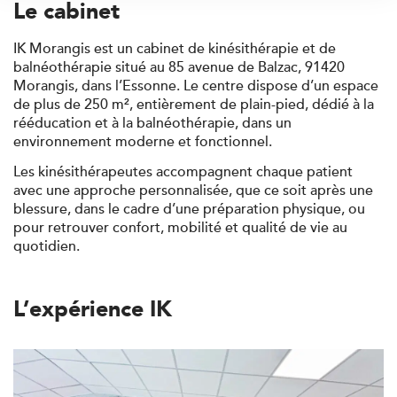
Le cabinet
IK Morangis est un cabinet de
kinésithérapie et de
balnéothérapie
situé
au 85 avenue de Balzac, 91420
Morangis
, dans l’Essonne. Le centre dispose d’un espace
de
plus de 250 m²
, entièrement
de plain-pied
, dédié à la
rééducation et à la balnéothérapie, dans un
environnement moderne et fonctionnel.
Les kinésithérapeutes accompagnent chaque patient
avec une approche personnalisée, que ce soit après une
Trouvez votre cabinet de
blessure, dans le cadre d’une préparation physique, ou
pour retrouver confort, mobilité et qualité de vie au
kinésithérapie IK
quotidien.
Besoin d’Imagerie Médicale à Antony ? IRM, scanner,
échographie, infiltrations, radiologie… Olympe Imagerie
vous reçoit dans des délais courts sur le Centre Olympe
L’expérience IK
Santé, même bâtiment que votre kinésithérapeute !