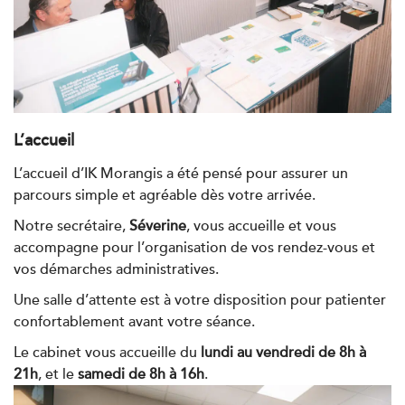
5 Rue Monge 92170 Vanves
01 46 44 33 92
PRENDRE RDV
PRENDRE RDV
L’accueil
Kinésithérapie
L’accueil d’IK Morangis a été pensé pour assurer un
IK Paris 7 Saint Germain
parcours simple et agréable dès votre arrivée.
199 Bd Saint-Germain 75007 Paris
Notre secrétaire,
Séverine
, vous accueille et vous
199 Bd Saint-Germain 75007 Paris
01 43 25 10 20
accompagne pour l’organisation de vos rendez-vous et
vos démarches administratives.
PRENDRE RDV
Une salle d’attente est à votre disposition pour patienter
PRENDRE RDV
confortablement avant votre séance.
Le cabinet vous accueille du
lundi au vendredi de 8h à
21h
, et le
samedi de 8h à 16h
.
Kinésithérapie