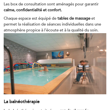
Les box de consultation sont aménagés pour garantir
IK Châtenay-Malabry – 92
calme, confidentialité et confort.
380 Av. de la Division Leclerc 92290
Chaque espace est équipé de
tables de massage
et
Châtenay-Malabry
permet la réalisation de séances individuelles dans une
380 Av. de la Division Leclerc 92290
atmosphère propice à l’écoute et à la qualité du soin.
01 43 50 05 24
Châtenay-Malabry
PRENDRE RDV
PRENDRE RDV
Kinésithérapie
Balnéothérapie
IK Paris 17 – Villiers
68 Av. de Villiers 75017 Paris
68 Av. de Villiers 75017 Paris
01 44 90 90 40
La balnéothérapie
PRENDRE RDV