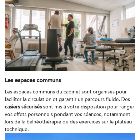
IK Bois Colombes – 92
1 Rue Mertens 92600 Bois-Colombes
1 Rue Mertens 92600 Bois-Colombes
01 43 50 50 81
PRENDRE RDV
PRENDRE RDV
Kinésithérapie
Les espaces communs
IK Antony Olympe Sante – 92
Les espaces communs du cabinet sont organisés pour
28 Rue Velpeau 92160 Antony
faciliter la circulation et garantir un parcours fluide. Des
28 Rue Velpeau 92160 Antony
01 76 21 71 41
casiers sécurisés
sont mis à votre disposition pour ranger
vos effets personnels pendant vos séances, notamment
lors de la balnéothérapie ou des exercices sur le plateau
PRENDRE RDV
technique.
PRENDRE RDV