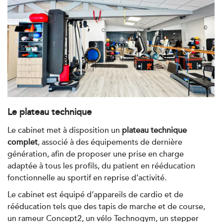
Filtrer les
cabinets avec balnéothérapie
Kinésithérapie
IK Paris 16 – Trocadéro
8 Avenue de Camoens 75116 Paris
8 Avenue de Camoens 75116 Paris
01 42 15 22 46
Le plateau technique
PRENDRE RDV
Le cabinet met à disposition un
plateau technique
PRENDRE RDV
complet
, associé à des équipements de dernière
génération, afin de proposer une prise en charge
adaptée à tous les profils, du patient en rééducation
Kinésithérapie
fonctionnelle au sportif en reprise d’activité.
IK Paris 6 – Cassette
Le cabinet est équipé d’appareils de cardio et de
1 Rue Cassette 75006 Paris
rééducation tels que des tapis de marche et de course,
1 Rue Cassette 75006 Paris
un rameur Concept2, un vélo Technogym, un stepper
01 42 84 06 95