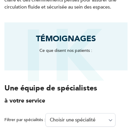
claire et des cheminements pensés pour assurer une
PRENDRE RDV
circulation fluide et sécurisée au sein des espaces.
PRENDRE RDV
Kinésithérapie
TÉMOIGNAGES
IK Meudon – 92
Ce que disent nos patients :
8 Rue de Paris 92190 Meudon
8 Rue de Paris 92190 Meudon
01 40 95 01 09
PRENDRE RDV
Une équipe de spécialistes
PRENDRE RDV
à votre service
Filtrer par spécialités :