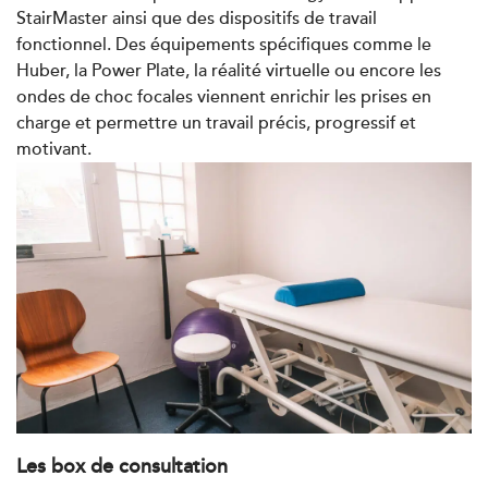
StairMaster ainsi que des dispositifs de travail
fonctionnel. Des équipements spécifiques comme le
PRENDRE RDV
Huber, la Power Plate, la réalité virtuelle ou encore les
PRENDRE RDV
ondes de choc focales viennent enrichir les prises en
charge et permettre un travail précis, progressif et
motivant.
Kinésithérapie
IK Boulogne – 92
3 Av. André Morizet 92100 Boulogne-
Billancourt
3 Av. André Morizet 92100 Boulogne-
01 48 25 34 79
Billancourt
PRENDRE RDV
PRENDRE RDV
Les box de consultation
Kinésithérapie
Balnéothérapie