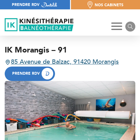
PRENDRE RDV
NOS CABINETS
NOS CABINETS
IK Morangis – 91
85 Avenue de Balzac, 91420 Morangis
85 Avenue de Balzac, 91420 Morangis
PRENDRE RDV
PRENDRE RDV