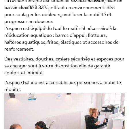
La balnéothérapie est située au
rez-de-chaussée
, avec un
PRENDRE RDV
bassin chauffé à 33°C
, offrant un environnement idéal
pour soulager les douleurs, améliorer la mobilité et
progresser en douceur.
Kinésithérapie
L’espace est équipé de tout le matériel nécessaire à la
rééducation aquatique : barres d’appui, flotteurs,
IK Paris 8 – Saint Lazare
haltères aquatiques, frites, élastiques et accessoires de
20 Rue de la Pépinière 75008 Paris
renforcement.
20 Rue de la Pépinière 75008 Paris
01 55 06 05 07
Des vestiaires, douches, casiers sécurisés et espaces pour
se changer sont à votre disposition afin de garantir
confort et intimité.
PRENDRE RDV
PRENDRE RDV
L’espace balnéo est accessible aux personnes à mobilité
réduite.
Kinésithérapie
Balnéothérapie
IK Vanves – 92
5 Rue Monge 92170 Vanves