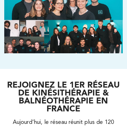
REJOIGNEZ LE 1ER RÉSEAU
Trouvez votre cabinet de
DE KINÉSITHÉRAPIE &
kinésithérapie IK
BALNÉOTHÉRAPIE EN
Besoin d’Imagerie Médicale à Antony ? IRM, scanner,
FRANCE
échographie, infiltrations, radiologie… Olympe Imagerie
vous reçoit dans des délais courts sur le Centre Olympe
Santé, même bâtiment que votre kinésithérapeute !
Aujourd’hui, le réseau réunit plus de 120