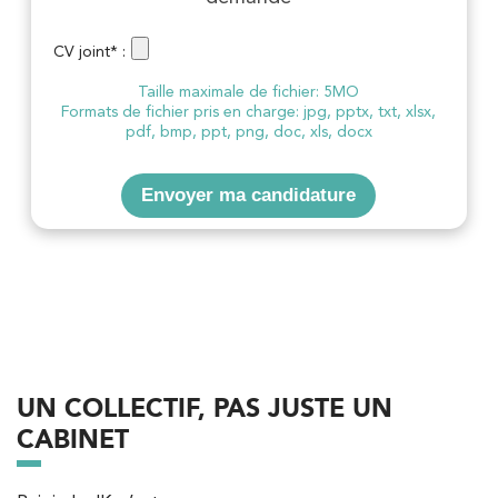
CV joint* :
Kinésithérapie
Balnéothérapie
Taille maximale de fichier: 5MO
IK Châtenay-Malabry – 92
Formats de fichier pris en charge: jpg, pptx, txt, xlsx,
pdf, bmp, ppt, png, doc, xls, docx
380 Av. de la Division Leclerc 92290
Châtenay-Malabry
Envoyer ma candidature
380 Av. de la Division Leclerc 92290
01 43 50 05 24
Châtenay-Malabry
PRENDRE RDV
PRENDRE RDV
Kinésithérapie
Balnéothérapie
UN COLLECTIF, PAS JUSTE UN
IK Paris 17 – Villiers
CABINET
68 Av. de Villiers 75017 Paris
68 Av. de Villiers 75017 Paris