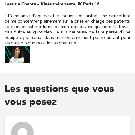
Laetitia Chabre – Kinésithérapeute, IK Paris 16
PRENDRE RDV
PRENDRE RDV
« L’ambiance d’équipe et le soutien administratif me permettent
de me concentrer pleinement sur la prise en charge des patients.
Le cabinet est moderne et bien équipé, ce qui rend le travail
plus fluide au quotidien. Je suis heureuse de faire partie d’une
Kinésithérapie
équipe dynamique, dans un environnement pensé autant pour
les patients que pour les soignants. »
Koss Paris 8 – Haussmann
74 Bd Haussmann 75008 Paris
74 Bd Haussmann 75008 Paris
01 44 71 93 74
PRENDRE RDV
Les questions que vous
PRENDRE RDV
vous posez
Kinésithérapie
Balnéothérapie
IK Morangis – 91
85 Av. de Balzac 91420 Morangis