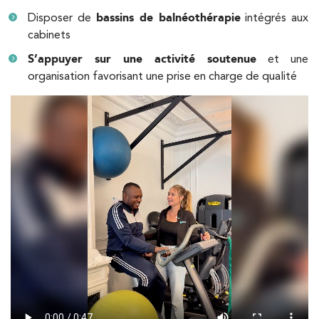
IK Vanves – 92
Disposer de
bassins de balnéothérapie
intégrés aux
5 Rue Monge 92170 Vanves
cabinets
5 Rue Monge 92170 Vanves
01 46 44 33 92
S’appuyer sur une activité soutenue
et une
organisation favorisant une prise en charge de qualité
PRENDRE RDV
PRENDRE RDV
Kinésithérapie
IK Paris 7 Saint Germain
199 Bd Saint-Germain 75007 Paris
199 Bd Saint-Germain 75007 Paris
01 43 25 10 20
PRENDRE RDV
PRENDRE RDV