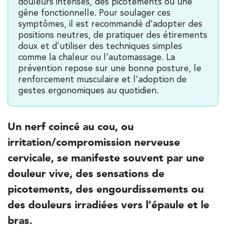
douleurs intenses, des picotements ou une
gêne fonctionnelle. Pour soulager ces
symptômes, il est recommandé d’adopter des
positions neutres, de pratiquer des étirements
doux et d’utiliser des techniques simples
comme la chaleur ou l’automassage. La
Trouvez votre cabinet de
prévention repose sur une bonne posture, le
kinésithérapie IK
renforcement musculaire et l’adoption de
gestes ergonomiques au quotidien.
Besoin d’Imagerie Médicale à Antony ? IRM, scanner,
échographie, infiltrations, radiologie… Olympe Imagerie
vous reçoit dans des délais courts sur le Centre Olympe
Santé, même bâtiment que votre kinésithérapeute !
Un
nerf coincé au cou
, ou
irritation/compromission nerveuse
cervicale
, se manifeste souvent par une
Filtrer les
cabinets avec balnéothérapie
douleur vive, des sensations de
picotements, des engourdissements ou
des douleurs irradiées vers l’épaule et le
Kinésithérapie
bras.
IK Paris 16 – Trocadéro