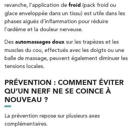
Kinésithérapie
revanche, l’application de
froid
(pack froid ou
IK Meudon – 92
glace enveloppée dans un tissu) est utile dans les
phases aiguës d’inflammation pour réduire
8 Rue de Paris 92190 Meudon
l’œdème et la douleur nerveuse.
8 Rue de Paris 92190 Meudon
01 40 95 01 09
Des
automassages doux
sur les trapèzes et les
PRENDRE RDV
muscles du cou, effectués avec les doigts ou une
PRENDRE RDV
balle de massage, peuvent également diminuer les
tensions locales.
PRÉVENTION : COMMENT ÉVITER
QU’UN NERF NE SE COINCE À
NOUVEAU ?
La prévention repose sur plusieurs axes
complémentaires.