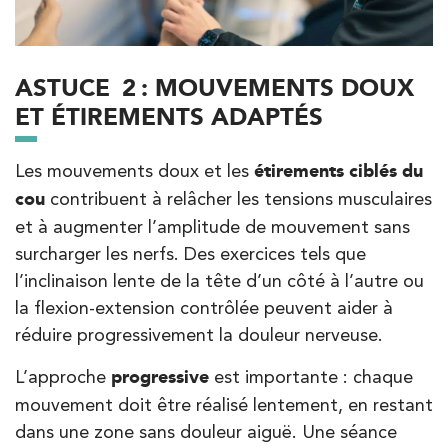
PRENDRE RDV
PRENDRE RDV
ASTUCE 2 : MOUVEMENTS DOUX
ET ÉTIREMENTS ADAPTÉS
Kinésithérapie
IK Antony Olympe Sante – 92
Les mouvements doux et les
étirements ciblés du
28 Rue Velpeau 92160 Antony
cou
contribuent à relâcher les tensions musculaires
28 Rue Velpeau 92160 Antony
01 76 21 71 41
et à augmenter l’amplitude de mouvement sans
surcharger les nerfs. Des exercices tels que
l’inclinaison lente de la tête d’un côté à l’autre ou
PRENDRE RDV
PRENDRE RDV
la flexion-extension contrôlée peuvent aider à
réduire progressivement la douleur nerveuse.
L’approche
progressive
est importante : chaque
Kinésithérapie
mouvement doit être réalisé lentement, en restant
Koss Paris 8 – Haussmann
dans une zone sans douleur aiguë. Une séance