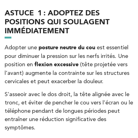
IK Paris 8 – Saint Lazare
ASTUCE 1 : ADOPTEZ DES
20 Rue de la Pépinière 75008 Paris
POSITIONS QUI SOULAGENT
20 Rue de la Pépinière 75008 Paris
01 55 06 05 07
IMMÉDIATEMENT
PRENDRE RDV
Adopter une
posture neutre du cou
est essentiel
PRENDRE RDV
pour diminuer la pression sur les nerfs irrités. Une
position en
flexion excessive
(tête projetée vers
l’avant) augmente la contrainte sur les structures
Kinésithérapie
Balnéothérapie
cervicales et peut exacerber la douleur.
IK Vanves – 92
S’asseoir avec le dos droit, la tête alignée avec le
5 Rue Monge 92170 Vanves
tronc, et éviter de pencher le cou vers l’écran ou le
5 Rue Monge 92170 Vanves
01 46 44 33 92
téléphone pendant de longues périodes peut
entraîner une réduction significative des
PRENDRE RDV
symptômes.
PRENDRE RDV