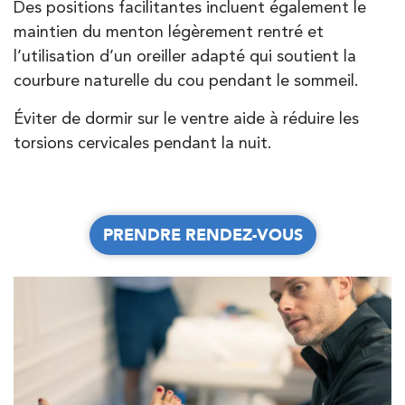
Des positions facilitantes incluent également le
maintien du menton légèrement rentré et
Kinésithérapie
l’utilisation d’un oreiller adapté qui soutient la
IK Paris 7 Saint Germain
courbure naturelle du cou pendant le sommeil.
199 Bd Saint-Germain 75007 Paris
Éviter de dormir sur le ventre aide à réduire les
199 Bd Saint-Germain 75007 Paris
01 43 25 10 20
torsions cervicales pendant la nuit.
JE PRENDS RDV AVEC MON KINÉ
PRENDRE RDV
PRENDRE RDV
PRENDRE RENDEZ-VOUS
PRENDRE RENDEZ-VOUS
Kinésithérapie
IK Bois Colombes – 92
1 Rue Mertens 92600 Bois-Colombes
1 Rue Mertens 92600 Bois-Colombes
01 43 50 50 81