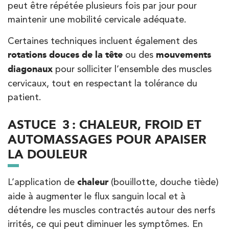
74 Bd Haussmann 75008 Paris
peut être répétée plusieurs fois par jour pour
74 Bd Haussmann 75008 Paris
01 44 71 93 74
maintenir une mobilité cervicale adéquate.
Certaines techniques incluent également des
PRENDRE RDV
rotations douces de la tête
ou des
mouvements
PRENDRE RDV
diagonaux
pour solliciter l’ensemble des muscles
cervicaux, tout en respectant la tolérance du
patient.
Kinésithérapie
Balnéothérapie
IK Morangis – 91
ASTUCE 3 : CHALEUR, FROID ET
85 Av. de Balzac 91420 Morangis
AUTOMASSAGES POUR APAISER
85 Av. de Balzac 91420 Morangis
01 64 48 35 84
LA DOULEUR
PRENDRE RDV
L’application de
chaleur
(bouillotte, douche tiède)
PRENDRE RDV
aide à augmenter le flux sanguin local et à
détendre les muscles contractés autour des nerfs
irrités, ce qui peut diminuer les symptômes. En