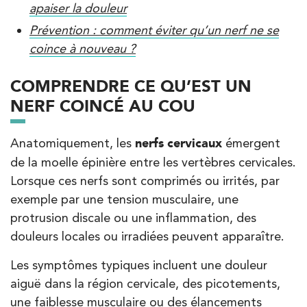
apaiser la douleur
Kinésithérapie
Prévention : comment éviter qu’un nerf ne se
IK Boulogne – 92
coince à nouveau ?
3 Av. André Morizet 92100 Boulogne-
COMPRENDRE CE QU’EST UN
Billancourt
NERF COINCÉ AU COU
3 Av. André Morizet 92100 Boulogne-
01 48 25 34 79
Billancourt
Anatomiquement, les
nerfs cervicaux
émergent
PRENDRE RDV
de la moelle épinière entre les vertèbres cervicales.
PRENDRE RDV
Lorsque ces nerfs sont comprimés ou irrités, par
exemple par une tension musculaire, une
protrusion discale ou une inflammation, des
Kinésithérapie
Balnéothérapie
douleurs locales ou irradiées peuvent apparaître.
IK Châtenay-Malabry – 92
Les symptômes typiques incluent une douleur
380 Av. de la Division Leclerc 92290
aiguë dans la région cervicale, des picotements,
Châtenay-Malabry
une faiblesse musculaire ou des élancements