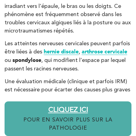
380 Av. de la Division Leclerc 92290
01 43 50 05 24
irradiant vers l’épaule, le bras ou les doigts. Ce
Châtenay-Malabry
phénomène est fréquemment observé dans les
PRENDRE RDV
troubles cervicaux algiques liés à la posture ou aux
PRENDRE RDV
microtraumatismes répétés.
Les atteintes nerveuses cervicales peuvent parfois
Kinésithérapie
Balnéothérapie
être liées à des
hernie discale
,
arthrose cervicale
IK Paris 17 – Villiers
ou
spondylose
, qui modifient l’espace par lequel
passent les racines nerveuses.
68 Av. de Villiers 75017 Paris
68 Av. de Villiers 75017 Paris
Une évaluation médicale (clinique et parfois IRM)
01 44 90 90 40
est nécessaire pour écarter des causes plus graves
PRENDRE RDV
PRENDRE RDV
CLIQUEZ ICI
POUR EN SAVOIR PLUS SUR LA
PATHOLOGIE
Kinésithérapie