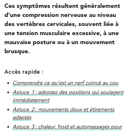
Ces symptômes résultent généralement
8 Avenue de Camoens 75116 Paris
d’une compression nerveuse au niveau
8 Avenue de Camoens 75116 Paris
01 42 15 22 46
des vertèbres cervicales, souvent liée à
une tension musculaire excessive, à une
PRENDRE RDV
mauvaise posture ou à un mouvement
PRENDRE RDV
brusque.
Kinésithérapie
Accès rapide :
IK Paris 6 – Cassette
Comprendre ce qu’est un nerf coincé au cou
1 Rue Cassette 75006 Paris
Astuce 1 : adoptez des positions qui soulagent
1 Rue Cassette 75006 Paris
01 42 84 06 95
immédiatement
Astuce 2 : mouvements doux et étirements
PRENDRE RDV
adaptés
PRENDRE RDV
Astuce 3 : chaleur, froid et automassages pour