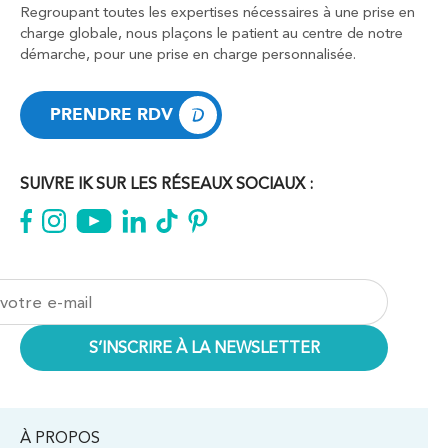
Regroupant toutes les expertises nécessaires à une prise en
charge globale, nous plaçons le patient au centre de notre
démarche, pour une prise en charge personnalisée.
Kinésithérapie
Balnéothérapie
IK Vanves – 92
PRENDRE RDV
5 Rue Monge 92170 Vanves
PRENDRE RDV
5 Rue Monge 92170 Vanves
01 46 44 33 92
SUIVRE IK SUR LES RÉSEAUX SOCIAUX :
PRENDRE RDV
PRENDRE RDV
Kinésithérapie
IK Paris 7 Saint Germain
199 Bd Saint-Germain 75007 Paris
199 Bd Saint-Germain 75007 Paris
01 43 25 10 20
À PROPOS