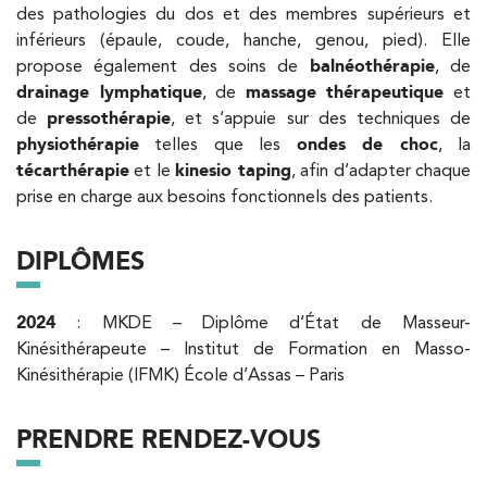
des pathologies du dos et des membres supérieurs et
inférieurs (épaule, coude, hanche, genou, pied). Elle
Kinésithérapie
propose également des soins de
balnéothérapie
, de
IK Paris 6 – Cassette
drainage lymphatique
, de
massage thérapeutique
et
de
pressothérapie
, et s’appuie sur des techniques de
1 Rue Cassette 75006 Paris
physiothérapie
telles que les
ondes de choc
, la
1 Rue Cassette 75006 Paris
01 42 84 06 95
técarthérapie
et le
kinesio taping
, afin d’adapter chaque
prise en charge aux besoins fonctionnels des patients.
PRENDRE RDV
PRENDRE RDV
DIPLÔMES
2024
: MKDE – Diplôme d’État de Masseur-
Kinésithérapie
Kinésithérapeute – Institut de Formation en Masso-
IK Boulogne – 92
Kinésithérapie (IFMK) École d’Assas – Paris
3 Av. André Morizet 92100 Boulogne-
PRENDRE RENDEZ-VOUS
Billancourt
3 Av. André Morizet 92100 Boulogne-
01 48 25 34 79