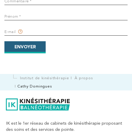
Commentaire *
IK Paris 17 – Villiers
68 Av. de Villiers 75017 Paris
Prénom *
68 Av. de Villiers 75017 Paris
01 44 90 90 40
E-mail
PRENDRE RDV
ENVOYER
PRENDRE RDV
Kinésithérapie
Institut de kinésithérapie
À propos
IK Paris 8 – Saint Lazare
Cathy Domingues
20 Rue de la Pépinière 75008 Paris
20 Rue de la Pépinière 75008 Paris
01 55 06 05 07
PRENDRE RDV
IK est le 1er réseau de cabinets de kinésithérapie proposant
PRENDRE RDV
des soins et des services de pointe.