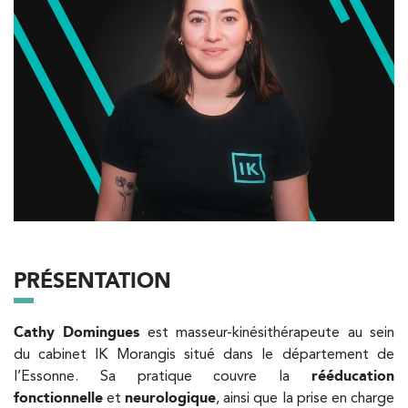
Besoin d’Imagerie Médicale à Antony ? IRM, scanner,
échographie, infiltrations, radiologie… Olympe Imagerie
vous reçoit dans des délais courts sur le Centre Olympe
Santé, même bâtiment que votre kinésithérapeute !
Filtrer les
cabinets avec balnéothérapie
Kinésithérapie
IK Paris 16 – Trocadéro
8 Avenue de Camoens 75116 Paris
PRÉSENTATION
8 Avenue de Camoens 75116 Paris
01 42 15 22 46
Cathy Domingues
est masseur-kinésithérapeute au sein
du cabinet IK Morangis situé dans le département de
PRENDRE RDV
l’Essonne. Sa pratique couvre la
rééducation
PRENDRE RDV
fonctionnelle
et
neurologique
, ainsi que la prise en charge