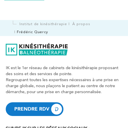
199 Bd Saint-Germain 75007 Paris
199 Bd Saint-Germain 75007 Paris
01 43 25 10 20
Institut de kinésithérapie
À propos
PRENDRE RDV
Frédéric Quercy
PRENDRE RDV
Kinésithérapie
IK est le 1er réseau de cabinets de kinésithérapie proposant
IK Bois Colombes – 92
des soins et des services de pointe.
Regroupant toutes les expertises nécessaires à une prise en
1 Rue Mertens 92600 Bois-Colombes
charge globale, nous plaçons le patient au centre de notre
1 Rue Mertens 92600 Bois-Colombes
01 43 50 50 81
démarche, pour une prise en charge personnalisée.
PRENDRE RDV
PRENDRE RDV
PRENDRE RDV
PRENDRE RDV