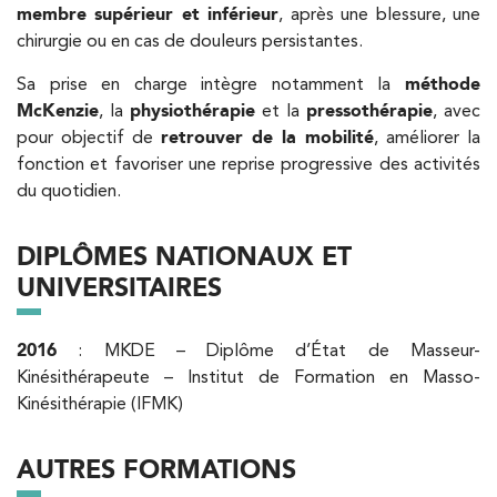
membre supérieur et inférieur
, après une blessure, une
PRENDRE RDV
chirurgie ou en cas de douleurs persistantes.
PRENDRE RDV
Sa prise en charge intègre notamment la
méthode
McKenzie
, la
physiothérapie
et la
pressothérapie
, avec
pour objectif de
retrouver de la mobilité
, améliorer la
Kinésithérapie
fonction et favoriser une reprise progressive des activités
IK Paris 6 – Cassette
du quotidien.
1 Rue Cassette 75006 Paris
1 Rue Cassette 75006 Paris
DIPLÔMES NATIONAUX ET
01 42 84 06 95
UNIVERSITAIRES
PRENDRE RDV
PRENDRE RDV
2016
: MKDE – Diplôme d’État de Masseur-
Kinésithérapeute – Institut de Formation en Masso-
Kinésithérapie (IFMK)
Kinésithérapie
IK Boulogne – 92
AUTRES FORMATIONS