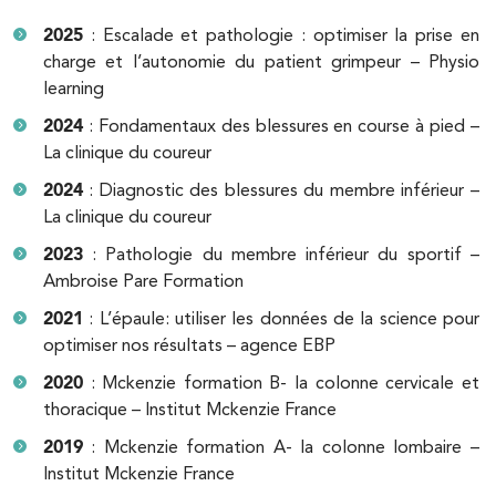
3 Av. André Morizet 92100 Boulogne-
2025
: Escalade et pathologie : optimiser la prise en
Billancourt
charge et l’autonomie du patient grimpeur – Physio
3 Av. André Morizet 92100 Boulogne-
01 48 25 34 79
learning
Billancourt
2024
: Fondamentaux des blessures en course à pied –
PRENDRE RDV
La clinique du coureur
PRENDRE RDV
2024
: Diagnostic des blessures du membre inférieur –
La clinique du coureur
Kinésithérapie
Balnéothérapie
2023
: Pathologie du membre inférieur du sportif –
Ambroise Pare Formation
IK Châtenay-Malabry – 92
2021
: L’épaule: utiliser les données de la science pour
380 Av. de la Division Leclerc 92290
optimiser nos résultats – agence EBP
Châtenay-Malabry
2020
: Mckenzie formation B- la colonne cervicale et
380 Av. de la Division Leclerc 92290
01 43 50 05 24
thoracique – Institut Mckenzie France
Châtenay-Malabry
2019
: Mckenzie formation A- la colonne lombaire –
PRENDRE RDV
Institut Mckenzie France
PRENDRE RDV