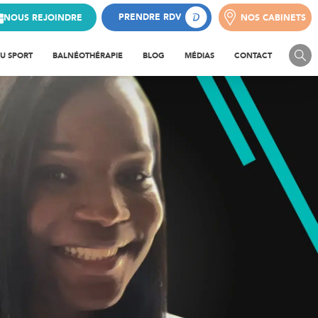
PRENDRE RDV
NOUS REJOINDRE
NOS CABINETS
NOS CABINETS
PRENDRE RDV
NOUS REJOINDRE
DU SPORT
BALNÉOTHÉRAPIE
BLOG
MÉDIAS
CONTACT
HLÉTISATION
BALNÉOTHÉRAPIE POUR LE
DOS
FORCEMENT MUSCULAIRE
BALNÉOTHÉRAPIE POUR
FEMMES ENCEINTES
DUCATION SPORTIVE
BALNÉO CONTRE L’ARTHROSE
UPÉRATION APRÈS
PÉTITION
BALNÉOTHÉRAPIE POUR LES
TENDINITES D’ÉPAULE
UPÉRATION SPORTIVE
BALNÉOTHÉRAPIE POUR LES
DOULEURS AUX GENOUX
YSE ET BILAN SPORTIF