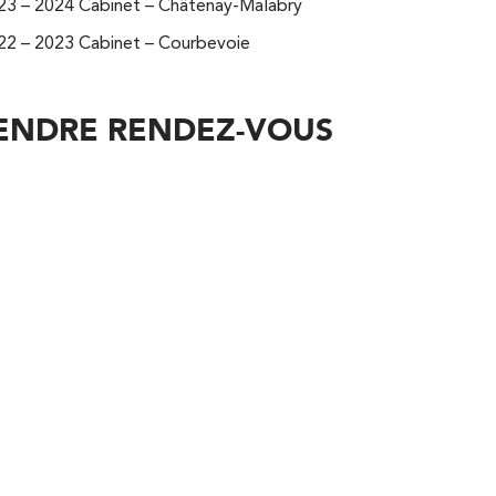
23 – 2024 Cabinet – Châtenay-Malabry
22 – 2023 Cabinet – Courbevoie
ENDRE RENDEZ-VOUS
Kinésithérapie
Balnéothérapie
Kinésithérapie