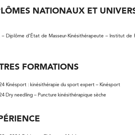
PLÔMES NATIONAUX ET UNIVERS
Kinésithérapie
– Diplôme d’État de Masseur-Kinésithérapeute – Institut de F
TRES FORMATIONS
24 Kinésport : kinésithérapie du sport expert – Kinésport
24 Dry needling – Puncture kinésithérapique sèche
Kinésithérapie
Balnéothérapie
PÉRIENCE