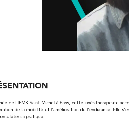
RECRUTEMENT
RÉA
MÉDIAS
BILA
Kinésithérapie
L’E
BIL
BILA
COM
ÉSENTATION
Kinésithérapie
ée de l’IFMK Saint-Michel à Paris, cette kinésithérapeute acc
ration de la mobilité et l’amélioration de l’endurance. Elle s’
ompléter sa pratique.