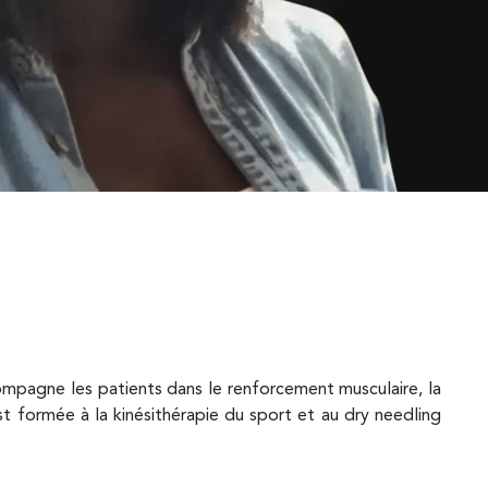
DAPTATION SPORTIVE
N DE RETOUR À
NTRAÎNEMENT
AN RUNNING
N RETOUR À LA
PÉTITION
ompagne les patients dans le renforcement musculaire, la
est formée à la kinésithérapie du sport et au dry needling