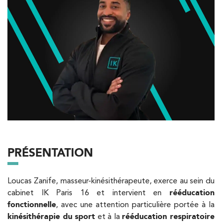
Trouvez votre cabinet de
kinésithérapie IK
Besoin d’Imagerie Médicale à Antony ? IRM, scanner,
échographie, infiltrations, radiologie… Olympe Imagerie
vous reçoit dans des délais courts sur le Centre Olympe
Santé, même bâtiment que votre kinésithérapeute !
Filtrer les
cabinets avec balnéothérapie
PRÉSENTATION
Kinésithérapie
IK Paris 16 – Trocadéro
Loucas Zanife, masseur-kinésithérapeute, exerce au sein du
cabinet IK Paris 16 et intervient en
rééducation
8 Avenue de Camoens 75116 Paris
fonctionnelle
, avec une attention particulière portée à la
8 Avenue de Camoens 75116 Paris
01 42 15 22 46
kinésithérapie du sport
et à la
rééducation respiratoire