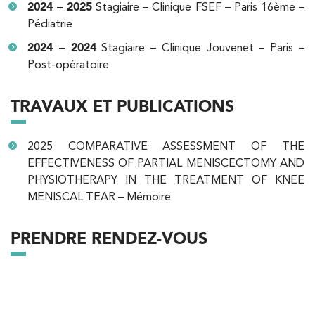
2024 – 2025
Stagiaire – Clinique FSEF – Paris 16ème –
Pédiatrie
2024 – 2024
Stagiaire – Clinique Jouvenet – Paris –
Kinésithérapie
Balnéothérapie
Post-opératoire
IK Paris 17 – Villiers
68 Av. de Villiers 75017 Paris
TRAVAUX ET PUBLICATIONS
68 Av. de Villiers 75017 Paris
01 44 90 90 40
2025
COMPARATIVE ASSESSMENT OF THE
EFFECTIVENESS OF PARTIAL MENISCECTOMY AND
PRENDRE RDV
PHYSIOTHERAPY IN THE TREATMENT OF KNEE
PRENDRE RDV
MENISCAL TEAR – Mémoire
PRENDRE RENDEZ-VOUS
Kinésithérapie
IK Paris 8 – Saint Lazare
20 Rue de la Pépinière 75008 Paris
20 Rue de la Pépinière 75008 Paris
01 55 06 05 07