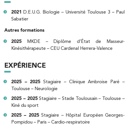
3 Av. André Morizet 92100 Boulogne-
2021
D.E.U.G. Biologie – Université Toulouse 3 – Paul
Billancourt
Sabatier
3 Av. André Morizet 92100 Boulogne-
01 48 25 34 79
Billancourt
Autres formations
PRENDRE RDV
2025
MKDE – Diplôme d’État de Masseur-
PRENDRE RDV
Kinésithérapeute – CEU Cardenal Herrera-Valence
EXPÉRIENCE
Kinésithérapie
Balnéothérapie
IK Châtenay-Malabry – 92
2025 – 2025
Stagiaire – Clinique Ambroise Paré –
380 Av. de la Division Leclerc 92290
Toulouse – Neurologie
Châtenay-Malabry
2025 – 2025
Stagiaire – Stade Toulousain – Toulouse –
380 Av. de la Division Leclerc 92290
Kiné du sport
01 43 50 05 24
Châtenay-Malabry
2025 – 2025
Stagiaire – Hôpital Européen Georges-
Pompidou – Paris – Cardio-respiratoire
PRENDRE RDV
PRENDRE RDV