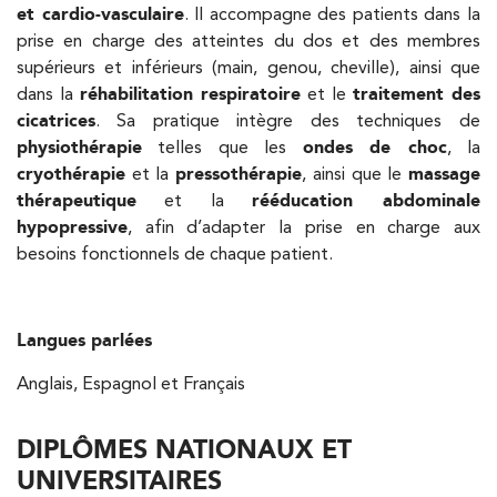
et cardio-vasculaire
. Il accompagne des patients dans la
PRENDRE RDV
prise en charge des atteintes du dos et des membres
PRENDRE RDV
supérieurs et inférieurs (main, genou, cheville), ainsi que
dans la
réhabilitation respiratoire
et le
traitement des
cicatrices
. Sa pratique intègre des techniques de
physiothérapie
telles que les
ondes de choc
, la
Kinésithérapie
cryothérapie
et la
pressothérapie
, ainsi que le
massage
IK Paris 6 – Cassette
thérapeutique
et la
rééducation abdominale
1 Rue Cassette 75006 Paris
hypopressive
, afin d’adapter la prise en charge aux
besoins fonctionnels de chaque patient.
1 Rue Cassette 75006 Paris
01 42 84 06 95
PRENDRE RDV
Langues parlées
PRENDRE RDV
Anglais, Espagnol et Français
Kinésithérapie
DIPLÔMES NATIONAUX ET
IK Boulogne – 92
UNIVERSITAIRES