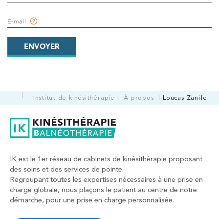
199 Bd Saint-Germain 75007 Paris
E-mail
199 Bd Saint-Germain 75007 Paris
01 43 25 10 20
ENVOYER
PRENDRE RDV
PRENDRE RDV
Institut de kinésithérapie
À propos
Loucas Zanife
Kinésithérapie
IK Bois Colombes – 92
1 Rue Mertens 92600 Bois-Colombes
1 Rue Mertens 92600 Bois-Colombes
01 43 50 50 81
IK est le 1er réseau de cabinets de kinésithérapie proposant
des soins et des services de pointe.
Regroupant toutes les expertises nécessaires à une prise en
PRENDRE RDV
charge globale, nous plaçons le patient au centre de notre
PRENDRE RDV
démarche, pour une prise en charge personnalisée.