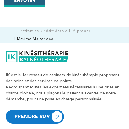
ENVOYER
PRENDRE RDV
Kinésithérapie
Balnéothérapie
Institut de kinésithérapie
À propos
IK Vanves – 92
Maxime Maisonobe
5 Rue Monge 92170 Vanves
5 Rue Monge 92170 Vanves
01 46 44 33 92
PRENDRE RDV
IK est le 1er réseau de cabinets de kinésithérapie proposant
PRENDRE RDV
des soins et des services de pointe.
Regroupant toutes les expertises nécessaires à une prise en
charge globale, nous plaçons le patient au centre de notre
démarche, pour une prise en charge personnalisée.
Kinésithérapie
IK Paris 7 Saint Germain
PRENDRE RDV
199 Bd Saint-Germain 75007 Paris
PRENDRE RDV