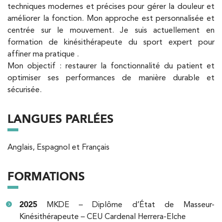
PRENDRE RDV
techniques modernes et précises pour gérer la douleur et
améliorer la fonction. Mon approche est personnalisée et
centrée sur le mouvement. Je suis actuellement en
Kinésithérapie
formation de kinésithérapeute du sport expert pour
IK Paris 6 – Cassette
affiner ma pratique .
Mon objectif : restaurer la fonctionnalité du patient et
1 Rue Cassette 75006 Paris
optimiser ses performances de manière durable et
1 Rue Cassette 75006 Paris
sécurisée.
01 42 84 06 95
LANGUES PARLÉES
PRENDRE RDV
PRENDRE RDV
Anglais, Espagnol et Français
Kinésithérapie
FORMATIONS
IK Boulogne – 92
3 Av. André Morizet 92100 Boulogne-
2025
MKDE – Diplôme d’État de Masseur-
Billancourt
Kinésithérapeute – CEU Cardenal Herrera-Elche