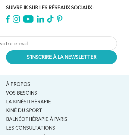
199 Bd Saint-Germain 75007 Paris
01 43 25 10 20
SUIVRE IK SUR LES RÉSEAUX SOCIAUX :
PRENDRE RDV
PRENDRE RDV
Kinésithérapie
IK Bois Colombes – 92
1 Rue Mertens 92600 Bois-Colombes
1 Rue Mertens 92600 Bois-Colombes
01 43 50 50 81
À PROPOS
VOS BESOINS
PRENDRE RDV
LA KINÉSITHÉRAPIE
PRENDRE RDV
KINÉ DU SPORT
BALNÉOTHÉRAPIE À PARIS
Kinésithérapie
LES CONSULTATIONS