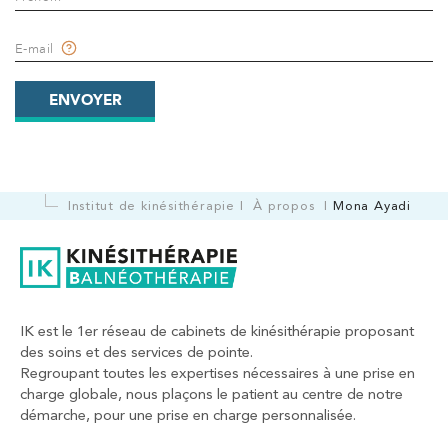
PRENDRE RDV
PRENDRE RDV
E-mail
Kinésithérapie
Balnéothérapie
ENVOYER
IK Vanves – 92
5 Rue Monge 92170 Vanves
5 Rue Monge 92170 Vanves
01 46 44 33 92
Institut de kinésithérapie
À propos
Mona Ayadi
PRENDRE RDV
PRENDRE RDV
IK est le 1er réseau de cabinets de kinésithérapie proposant
des soins et des services de pointe.
Kinésithérapie
Regroupant toutes les expertises nécessaires à une prise en
IK Paris 7 Saint Germain
charge globale, nous plaçons le patient au centre de notre
démarche, pour une prise en charge personnalisée.
199 Bd Saint-Germain 75007 Paris