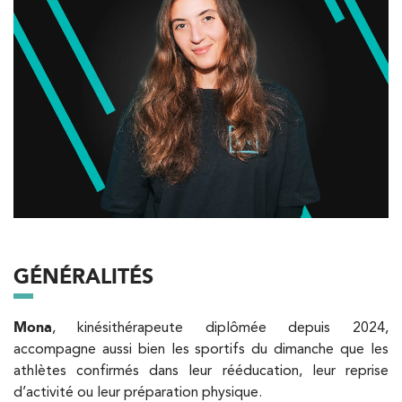
kinésithérapie IK
Besoin d’Imagerie Médicale à Antony ? IRM, scanner,
échographie, infiltrations, radiologie… Olympe Imagerie
vous reçoit dans des délais courts sur le Centre Olympe
Santé, même bâtiment que votre kinésithérapeute !
Filtrer les
cabinets avec balnéothérapie
Kinésithérapie
IK Paris 16 – Trocadéro
GÉNÉRALITÉS
8 Avenue de Camoens 75116 Paris
Mona
, kinésithérapeute diplômée depuis 2024,
8 Avenue de Camoens 75116 Paris
01 42 15 22 46
accompagne aussi bien les sportifs du dimanche que les
athlètes confirmés dans leur rééducation, leur reprise
PRENDRE RDV
d’activité ou leur préparation physique.