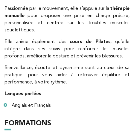
PRENDRE RDV
Passionnée par le mouvement, elle s’appuie sur la
thérapie
manuelle
pour proposer une prise en charge précise,
personnalisée et centrée sur les troubles musculo-
Kinésithérapie
squelettiques.
IK Paris 6 – Cassette
Elle anime également des
cours de Pilates
, qu’elle
1 Rue Cassette 75006 Paris
intègre dans ses suivis pour renforcer les muscles
1 Rue Cassette 75006 Paris
profonds, améliorer la posture et prévenir les blessures.
01 42 84 06 95
Bienveillance, écoute et dynamisme sont au cœur de sa
PRENDRE RDV
pratique, pour vous aider à retrouver équilibre et
PRENDRE RDV
performance, à votre rythme.
Langues parlées
Kinésithérapie
Anglais et Français
IK Boulogne – 92
FORMATIONS
3 Av. André Morizet 92100 Boulogne-
Billancourt