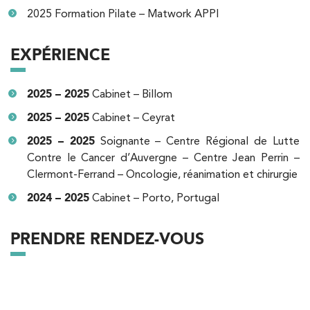
2025 Formation Pilate – Matwork APPI
3 Av. André Morizet 92100 Boulogne-
01 48 25 34 79
Billancourt
EXPÉRIENCE
PRENDRE RDV
PRENDRE RDV
2025 – 2025
Cabinet – Billom
2025 – 2025
Cabinet – Ceyrat
Kinésithérapie
Balnéothérapie
2025 – 2025
Soignante – Centre Régional de Lutte
IK Châtenay-Malabry – 92
Contre le Cancer d’Auvergne – Centre Jean Perrin –
Clermont-Ferrand – Oncologie, réanimation et chirurgie
380 Av. de la Division Leclerc 92290
Châtenay-Malabry
2024 – 2025
Cabinet – Porto, Portugal
380 Av. de la Division Leclerc 92290
01 43 50 05 24
PRENDRE RENDEZ-VOUS
Châtenay-Malabry
PRENDRE RDV
PRENDRE RDV