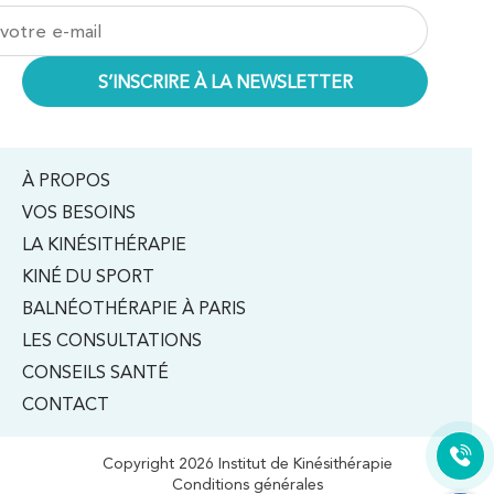
PRENDRE RDV
PRENDRE RDV
Kinésithérapie
Balnéothérapie
IK Morangis – 91
À PROPOS
VOS BESOINS
85 Av. de Balzac 91420 Morangis
LA KINÉSITHÉRAPIE
85 Av. de Balzac 91420 Morangis
01 64 48 35 84
KINÉ DU SPORT
BALNÉOTHÉRAPIE À PARIS
PRENDRE RDV
LES CONSULTATIONS
PRENDRE RDV
CONSEILS SANTÉ
CONTACT
Kinésithérapie
Copyright 2026 Institut de Kinésithérapie
IK Meudon – 92
Conditions générales