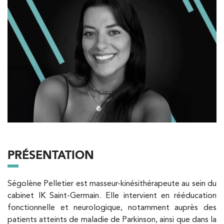
Trouvez votre cabinet de
kinésithérapie IK
Besoin d’Imagerie Médicale à Antony ? IRM, scanner,
échographie, infiltrations, radiologie… Olympe Imagerie
vous reçoit dans des délais courts sur le Centre Olympe
Santé, même bâtiment que votre kinésithérapeute !
Filtrer les
cabinets avec balnéothérapie
PRÉSENTATION
Kinésithérapie
Ségolène Pelletier est masseur-kinésithérapeute au sein du
IK Paris 16 – Trocadéro
cabinet IK Saint-Germain. Elle intervient en rééducation
fonctionnelle et neurologique, notamment auprès des
8 Avenue de Camoens 75116 Paris
patients atteints de maladie de Parkinson, ainsi que dans la