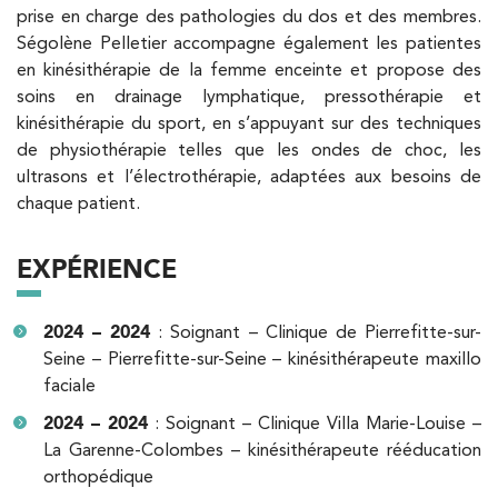
8 Avenue de Camoens 75116 Paris
01 42 15 22 46
prise en charge des pathologies du dos et des membres.
Ségolène Pelletier accompagne également les patientes
en kinésithérapie de la femme enceinte et propose des
PRENDRE RDV
soins en drainage lymphatique, pressothérapie et
PRENDRE RDV
kinésithérapie du sport, en s’appuyant sur des techniques
de physiothérapie telles que les ondes de choc, les
ultrasons et l’électrothérapie, adaptées aux besoins de
Kinésithérapie
chaque patient.
IK Paris 6 – Cassette
1 Rue Cassette 75006 Paris
EXPÉRIENCE
1 Rue Cassette 75006 Paris
01 42 84 06 95
2024 – 2024
: Soignant – Clinique de Pierrefitte-sur-
Seine – Pierrefitte-sur-Seine – kinésithérapeute maxillo
PRENDRE RDV
faciale
PRENDRE RDV
2024 – 2024
: Soignant – Clinique Villa Marie-Louise –
La Garenne-Colombes – kinésithérapeute rééducation
Kinésithérapie
orthopédique