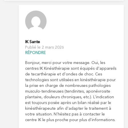
20 Rue de la Pépinière 75008 Paris
01 55 06 05 07
PRENDRE RDV
PRENDRE RDV
IK Sante
Publié le 2 mars 2026
Kinésithérapie
Balnéothérapie
RÉPONDRE
IK Vanves – 92
Bonjour, merci pour votre message. Oui, les
centres IK Kinésithérapie sont équipés d’appareils
5 Rue Monge 92170 Vanves
de tecarthérapie et d’ondes de choc. Ces
5 Rue Monge 92170 Vanves
technologies sont utilisées en kinésithérapie pour
01 46 44 33 92
la prise en charge de nombreuses pathologies
musculo-tendineuses (tendinites, aponévrosite
PRENDRE RDV
plantaire, douleurs chroniques, etc.). L’indication
est toujours posée après un bilan réalisé par le
PRENDRE RDV
kinésithérapeute afin d’adapter le traitement à
votre situation. N’hésitez pas à contacter le
centre IK le plus proche pour plus d’informations.
Kinésithérapie