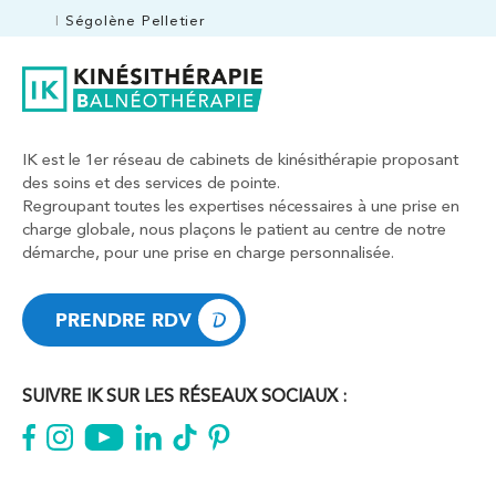
Ségolène Pelletier
Kinésithérapie
IK Antony Olympe Sante – 92
28 Rue Velpeau 92160 Antony
IK est le 1er réseau de cabinets de kinésithérapie proposant
28 Rue Velpeau 92160 Antony
01 76 21 71 41
des soins et des services de pointe.
Regroupant toutes les expertises nécessaires à une prise en
charge globale, nous plaçons le patient au centre de notre
PRENDRE RDV
démarche, pour une prise en charge personnalisée.
PRENDRE RDV
PRENDRE RDV
PRENDRE RDV
Kinésithérapie
Koss Paris 8 – Haussmann
SUIVRE IK SUR LES RÉSEAUX SOCIAUX :
74 Bd Haussmann 75008 Paris
74 Bd Haussmann 75008 Paris
01 44 71 93 74