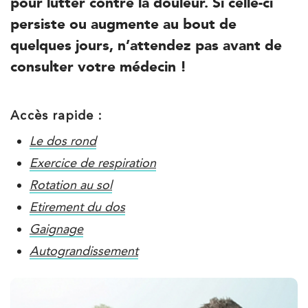
pour lutter contre la douleur. Si celle-ci
PRENDRE RDV
persiste ou augmente au bout de
PRENDRE RDV
quelques jours, n’attendez pas avant de
consulter votre médecin !
Kinésithérapie
IK Paris 6 – Cassette
Accès rapide :
1 Rue Cassette 75006 Paris
Le dos rond
1 Rue Cassette 75006 Paris
01 42 84 06 95
Exercice de respiration
Rotation au sol
PRENDRE RDV
Etirement du dos
PRENDRE RDV
Gaignage
Autograndissement
Kinésithérapie
IK Boulogne – 92