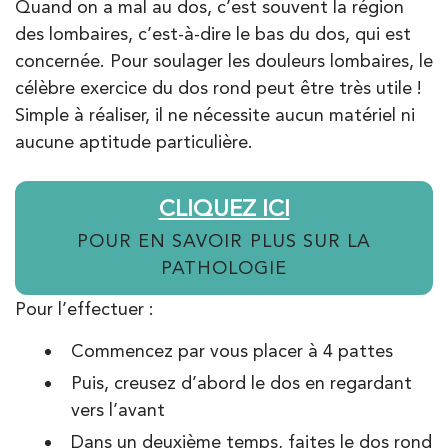
Quand on a mal au dos, c’est souvent la région
des lombaires, c’est-à-dire le bas du dos, qui est
concernée. Pour soulager les douleurs lombaires, le
Kinésithérapie
Balnéothérapie
célèbre exercice du dos rond peut être très utile !
IK Paris 17 – Villiers
Simple à réaliser, il ne nécessite aucun matériel ni
68 Av. de Villiers 75017 Paris
aucune aptitude particulière.
68 Av. de Villiers 75017 Paris
01 44 90 90 40
CLIQUEZ ICI
PRENDRE RDV
POUR EN SAVOIR PLUS SUR LA
PRENDRE RDV
PATHOLOGIE
Pour l’effectuer :
Kinésithérapie
Commencez par vous placer à 4 pattes
IK Paris 8 – Saint Lazare
Puis, creusez d’abord le dos en regardant
20 Rue de la Pépinière 75008 Paris
vers l’avant
20 Rue de la Pépinière 75008 Paris
01 55 06 05 07
Dans un deuxième temps, faites le dos rond