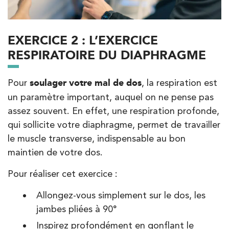
199 Bd Saint-Germain 75007 Paris
199 Bd Saint-Germain 75007 Paris
01 43 25 10 20
EXERCICE 2 : L’EXERCICE
RESPIRATOIRE DU DIAPHRAGME
PRENDRE RDV
PRENDRE RDV
Pour
soulager votre mal de dos
, la respiration est
un paramètre important, auquel on ne pense pas
Kinésithérapie
assez souvent. En effet, une respiration profonde,
IK Bois Colombes – 92
qui sollicite votre diaphragme, permet de travailler
le muscle transverse, indispensable au bon
1 Rue Mertens 92600 Bois-Colombes
maintien de votre dos.
1 Rue Mertens 92600 Bois-Colombes
01 43 50 50 81
Pour réaliser cet exercice :
PRENDRE RDV
Allongez-vous simplement sur le dos, les
PRENDRE RDV
jambes pliées à 90°
Inspirez profondément en gonflant le