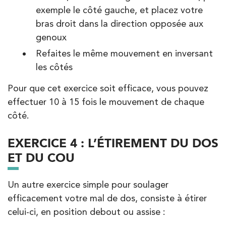
exemple le côté gauche, et placez votre
PRENDRE RDV
bras droit dans la direction opposée aux
genoux
Kinésithérapie
Balnéothérapie
Refaites le même mouvement en inversant
IK Morangis – 91
les côtés
85 Av. de Balzac 91420 Morangis
Pour que cet exercice soit efficace, vous pouvez
85 Av. de Balzac 91420 Morangis
01 64 48 35 84
effectuer 10 à 15 fois le mouvement de chaque
côté.
PRENDRE RDV
EXERCICE 4 : L’ÉTIREMENT DU DOS
PRENDRE RDV
ET DU COU
Kinésithérapie
Un autre exercice simple pour soulager
IK Meudon – 92
efficacement votre mal de dos, consiste à étirer
celui-ci, en position debout ou assise :
8 Rue de Paris 92190 Meudon