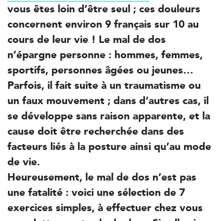
vous êtes loin d’être seul ; ces douleurs
Trouvez votre cabinet de
kinésithérapie IK
concernent environ 9 français sur 10 au
cours de leur vie ! Le mal de dos
Besoin d’Imagerie Médicale à Antony ? IRM, scanner,
échographie, infiltrations, radiologie… Olympe Imagerie
n’épargne personne : hommes, femmes,
vous reçoit dans des délais courts sur le Centre Olympe
sportifs, personnes âgées ou jeunes…
Santé, même bâtiment que votre kinésithérapeute !
Parfois, il fait suite à un traumatisme ou
un faux mouvement ; dans d’autres cas, il
se développe sans raison apparente, et la
Filtrer les
cabinets avec balnéothérapie
cause doit être recherchée dans des
facteurs liés à la posture ainsi qu’au mode
Kinésithérapie
de vie.
IK Paris 16 – Trocadéro
Heureusement, le mal de dos n’est pas
8 Avenue de Camoens 75116 Paris
une fatalité : voici une sélection de 7
8 Avenue de Camoens 75116 Paris
01 42 15 22 46
exercices simples, à effectuer chez vous