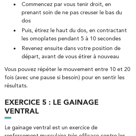
8 Rue de Paris 92190 Meudon
01 40 95 01 09
Commencez par vous tenir droit, en
prenant soin de ne pas creuser le bas du
dos
PRENDRE RDV
PRENDRE RDV
Puis, étirez le haut du dos, en contractant
les omoplates pendant 5 à 10 secondes
Revenez ensuite dans votre position de
départ, avant de vous étirer à nouveau
Vous pouvez répéter le mouvement entre 10 et 20
fois (avec une pause si besoin) pour en sentir les
résultats.
EXERCICE 5 : LE GAINAGE
VENTRAL
Le gainage ventral est un exercice de
renforcement musculaire très efficace contre les