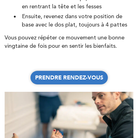
en rentrant la tête et les fesses
PRENDRE RDV
Ensuite, revenez dans votre position de
PRENDRE RDV
base avec le dos plat, toujours à 4 pattes
Vous pouvez répéter ce mouvement une bonne
Kinésithérapie
Balnéothérapie
vingtaine de fois pour en sentir les bienfaits.
IK Vanves – 92
JE PRENDS RDV AVEC MON KINÉ
5 Rue Monge 92170 Vanves
5 Rue Monge 92170 Vanves
01 46 44 33 92
PRENDRE RENDEZ-VOUS
PRENDRE RENDEZ-VOUS
PRENDRE RDV
PRENDRE RDV
Kinésithérapie
IK Paris 7 Saint Germain