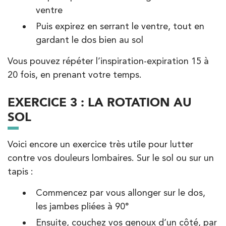
ventre
Kinésithérapie
Puis expirez en serrant le ventre, tout en
IK Antony Olympe Sante – 92
gardant le dos bien au sol
28 Rue Velpeau 92160 Antony
Vous pouvez répéter l’inspiration-expiration 15 à
28 Rue Velpeau 92160 Antony
01 76 21 71 41
20 fois, en prenant votre temps.
PRENDRE RDV
EXERCICE 3 : LA ROTATION AU
PRENDRE RDV
SOL
Kinésithérapie
Voici encore un exercice très utile pour lutter
contre vos douleurs lombaires. Sur le sol ou sur un
Koss Paris 8 – Haussmann
tapis :
74 Bd Haussmann 75008 Paris
Commencez par vous allonger sur le dos,
74 Bd Haussmann 75008 Paris
01 44 71 93 74
les jambes pliées à 90°
Ensuite, couchez vos genoux d’un côté, par
PRENDRE RDV