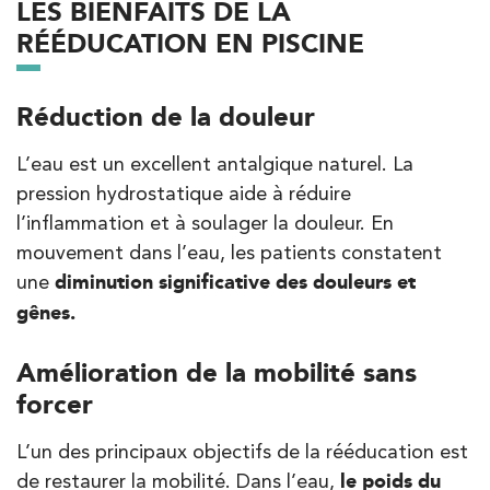
LES BIENFAITS DE LA
RÉÉDUCATION EN PISCINE
PRENDRE RDV
PRENDRE RDV
Réduction de la douleur
L’eau est un excellent antalgique naturel. La
Kinésithérapie
pression hydrostatique aide à réduire
IK Bois Colombes – 92
l’inflammation et à soulager la douleur. En
1 Rue Mertens 92600 Bois-Colombes
mouvement dans l’eau, les patients constatent
1 Rue Mertens 92600 Bois-Colombes
01 43 50 50 81
une
diminution significative des douleurs et
gênes.
PRENDRE RDV
PRENDRE RDV
Amélioration de la mobilité sans
forcer
Kinésithérapie
L’un des principaux objectifs de la rééducation est
de restaurer la mobilité. Dans l’eau,
le poids du
IK Antony Olympe Sante – 92