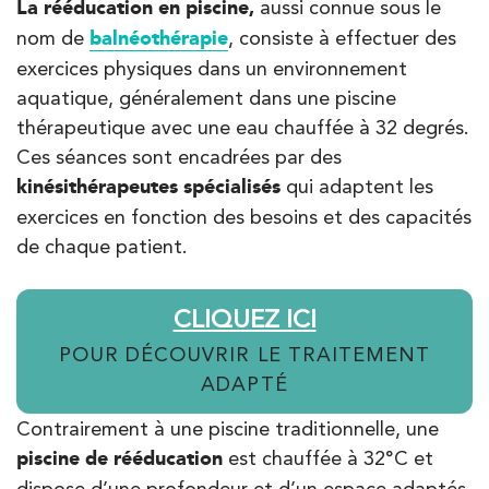
La rééducation en piscine,
aussi connue sous le
Kinésithérapie
Balnéothérapie
nom de
balnéothérapie
, consiste à effectuer des
IK Paris 17 – Villiers
exercices physiques dans un environnement
68 Av. de Villiers 75017 Paris
aquatique, généralement dans une piscine
68 Av. de Villiers 75017 Paris
01 44 90 90 40
thérapeutique avec une eau chauffée à 32 degrés.
Ces séances sont encadrées par des
PRENDRE RDV
kinésithérapeutes spécialisés
qui adaptent les
PRENDRE RDV
exercices en fonction des besoins et des capacités
de chaque patient.
Kinésithérapie
CLIQUEZ ICI
IK Paris 8 – Saint Lazare
POUR DÉCOUVRIR LE TRAITEMENT
20 Rue de la Pépinière 75008 Paris
ADAPTÉ
20 Rue de la Pépinière 75008 Paris
01 55 06 05 07
Contrairement à une piscine traditionnelle, une
piscine de rééducation
est chauffée à 32°C et
PRENDRE RDV
dispose d’une profondeur et d’un espace adaptés.