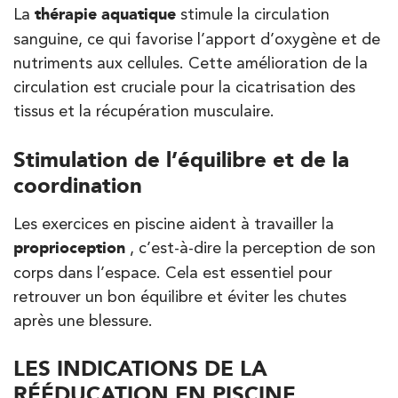
La
thérapie aquatique
stimule la circulation
Kinésithérapie
Balnéothérapie
sanguine, ce qui favorise l’apport d’oxygène et de
IK Morangis – 91
nutriments aux cellules. Cette amélioration de la
circulation est cruciale pour la cicatrisation des
85 Av. de Balzac 91420 Morangis
tissus et la récupération musculaire.
85 Av. de Balzac 91420 Morangis
01 64 48 35 84
Stimulation de l’équilibre et de la
PRENDRE RDV
coordination
PRENDRE RDV
Les exercices en piscine aident à travailler la
proprioception
, c’est-à-dire la perception de son
Kinésithérapie
corps dans l’espace. Cela est essentiel pour
IK Meudon – 92
retrouver un bon équilibre et éviter les chutes
après une blessure.
8 Rue de Paris 92190 Meudon
8 Rue de Paris 92190 Meudon
01 40 95 01 09
LES INDICATIONS DE LA
RÉÉDUCATION EN PISCINE