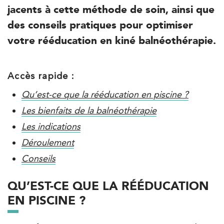
3 Av. André Morizet 92100 Boulogne-
01 48 25 34 79
jacents à cette méthode de soin, ainsi que
Billancourt
des conseils pratiques pour optimiser
PRENDRE RDV
votre rééducation en kiné balnéothérapie.
PRENDRE RDV
Accès rapide :
Kinésithérapie
Balnéothérapie
Qu’est-ce que la rééducation en piscine ?
IK Châtenay-Malabry – 92
Les bienfaits de la balnéothérapie
380 Av. de la Division Leclerc 92290
Les indications
Châtenay-Malabry
Déroulement
380 Av. de la Division Leclerc 92290
01 43 50 05 24
Conseils
Châtenay-Malabry
PRENDRE RDV
QU’EST-CE QUE LA RÉÉDUCATION
PRENDRE RDV
EN PISCINE ?