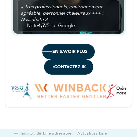
« Très professionnels, environnement
agréable, personnel chaleureux +++ »
Nassuhate A
Noté
4,7
/5 sur Google
EN SAVOIR PLUS
CONTACTEZ IK
Institut de kinésithérapie
Actualités kiné