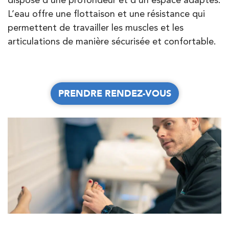
PRENDRE RDV
L’eau offre une flottaison et une résistance qui
permettent de travailler les muscles et les
Kinésithérapie
Balnéothérapie
articulations de manière sécurisée et confortable.
IK Vanves – 92
JE PRENDS RDV AVEC MON KINÉ
5 Rue Monge 92170 Vanves
5 Rue Monge 92170 Vanves
01 46 44 33 92
PRENDRE RENDEZ-VOUS
PRENDRE RENDEZ-VOUS
PRENDRE RDV
PRENDRE RDV
Kinésithérapie
IK Paris 7 Saint Germain
199 Bd Saint-Germain 75007 Paris
199 Bd Saint-Germain 75007 Paris
01 43 25 10 20