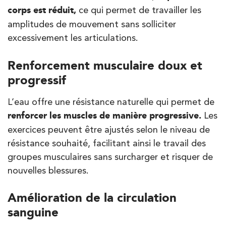
corps est réduit,
ce qui permet de travailler les
28 Rue Velpeau 92160 Antony
amplitudes de mouvement sans solliciter
28 Rue Velpeau 92160 Antony
01 76 21 71 41
excessivement les articulations.
PRENDRE RDV
Renforcement musculaire doux et
PRENDRE RDV
progressif
L’eau offre une résistance naturelle qui permet de
Kinésithérapie
renforcer les muscles de manière progressive.
Les
Koss Paris 8 – Haussmann
exercices peuvent être ajustés selon le niveau de
résistance souhaité, facilitant ainsi le travail des
74 Bd Haussmann 75008 Paris
groupes musculaires sans surcharger et risquer de
74 Bd Haussmann 75008 Paris
01 44 71 93 74
nouvelles blessures.
PRENDRE RDV
Amélioration de la circulation
PRENDRE RDV
sanguine