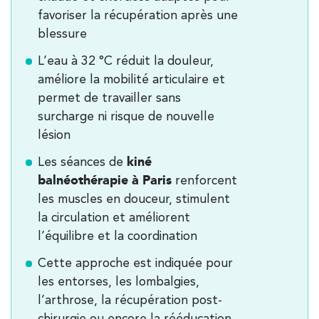
favoriser la récupération après une
blessure
L’eau à 32 °C réduit la douleur,
améliore la mobilité articulaire et
permet de travailler sans
surcharge ni risque de nouvelle
lésion
kiné
Les séances de
balnéothérapie à Paris
renforcent
les muscles en douceur, stimulent
la circulation et améliorent
l’équilibre et la coordination
Cette approche est indiquée pour
les entorses, les lombalgies,
Trouvez votre cabinet de
l’arthrose, la récupération post-
kinésithérapie IK
chirurgie ou encore la rééducation