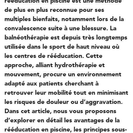
rééducation en piscine est une méthode
de plus en plus reconnue pour ses
multiples bienfaits, notamment lors de la
Kinésithérapie
convalescence suite à une blessure. La
IK Paris 6 – Cassette
balnéothérapie est depuis très longtemps
1 Rue Cassette 75006 Paris
utilisée dans le sport de haut niveau où
1 Rue Cassette 75006 Paris
01 42 84 06 95
les centres de rééducation. Cette
approche, alliant hydrothérapie et
PRENDRE RDV
mouvement, procure un environnement
PRENDRE RDV
adapté aux patients cherchant à
retrouver leur mobilité tout en minimisant
Kinésithérapie
les risques de douleur ou d’aggravation.
IK Boulogne – 92
Dans cet article, nous vous proposons
3 Av. André Morizet 92100 Boulogne-
d’explorer en détail les avantages de la
Billancourt
rééducation en piscine, les principes sous-