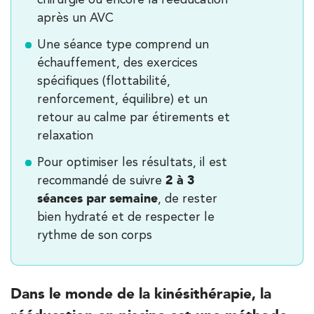
Besoin d’Imagerie Médicale à Antony ? IRM, scanner,
après un AVC
échographie, infiltrations, radiologie… Olympe Imagerie
vous reçoit dans des délais courts sur le Centre Olympe
Une séance type comprend un
Santé, même bâtiment que votre kinésithérapeute !
échauffement, des exercices
spécifiques (flottabilité,
renforcement, équilibre) et un
retour au calme par étirements et
Filtrer les
cabinets avec balnéothérapie
relaxation
Pour optimiser les résultats, il est
Kinésithérapie
2 à 3
recommandé de suivre
IK Paris 16 – Trocadéro
séances par semaine
, de rester
bien hydraté et de respecter le
8 Avenue de Camoens 75116 Paris
rythme de son corps
8 Avenue de Camoens 75116 Paris
01 42 15 22 46
PRENDRE RDV
Dans le monde de la kinésithérapie, la
PRENDRE RDV