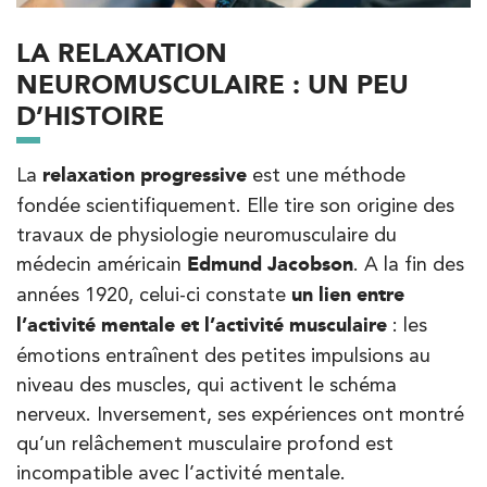
68 Av. de Villiers 75017 Paris
LA RELAXATION
68 Av. de Villiers 75017 Paris
01 44 90 90 40
NEUROMUSCULAIRE : UN PEU
D’HISTOIRE
PRENDRE RDV
PRENDRE RDV
La
relaxation progressive
est une méthode
fondée scientifiquement. Elle tire son origine des
travaux de physiologie neuromusculaire du
Kinésithérapie
médecin américain
Edmund Jacobson
. A la fin des
IK Paris 8 – Saint Lazare
années 1920, celui-ci constate
un lien entre
20 Rue de la Pépinière 75008 Paris
l’activité mentale et l’activité musculaire
: les
20 Rue de la Pépinière 75008 Paris
01 55 06 05 07
émotions entraînent des petites impulsions au
niveau des muscles, qui activent le schéma
nerveux. Inversement, ses expériences ont montré
PRENDRE RDV
PRENDRE RDV
qu’un relâchement musculaire profond est
incompatible avec l’activité mentale.