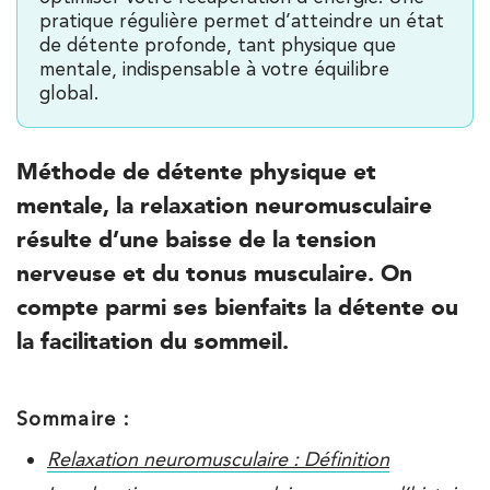
pratique régulière permet d’atteindre un état
de détente profonde, tant physique que
mentale, indispensable à votre équilibre
global.
Méthode de détente physique et
mentale, la relaxation neuromusculaire
résulte d’une baisse de la tension
nerveuse et du tonus musculaire. On
compte parmi ses bienfaits la détente ou
la facilitation du sommeil.
Trouvez votre cabinet de
Sommaire :
kinésithérapie IK
Relaxation neuromusculaire : Définition
Besoin d’Imagerie Médicale à Antony ? IRM, scanner,
échographie, infiltrations, radiologie… Olympe Imagerie