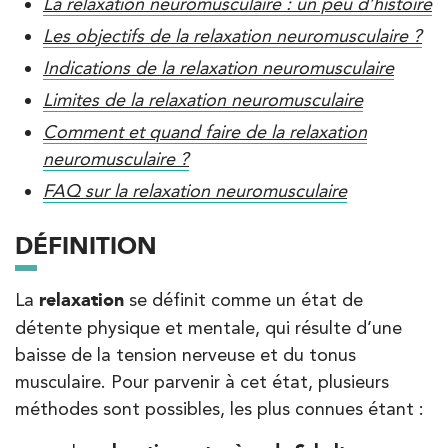
La relaxation neuromusculaire : un peu d’histoire
vous reçoit dans des délais courts sur le Centre Olympe
Les objectifs de la relaxation neuromusculaire ?
Santé, même bâtiment que votre kinésithérapeute !
Indications de la relaxation neuromusculaire
Limites de la relaxation neuromusculaire
Comment et quand faire de la relaxation
Filtrer les
cabinets avec balnéothérapie
neuromusculaire ?
FAQ sur la relaxation neuromusculaire
Kinésithérapie
IK Paris 16 – Trocadéro
DÉFINITION
8 Avenue de Camoens 75116 Paris
La
relaxation
se définit comme un état de
8 Avenue de Camoens 75116 Paris
01 42 15 22 46
détente physique et mentale, qui résulte d’une
baisse de la tension nerveuse et du tonus
PRENDRE RDV
musculaire. Pour parvenir à cet état, plusieurs
PRENDRE RDV
méthodes sont possibles, les plus connues étant :