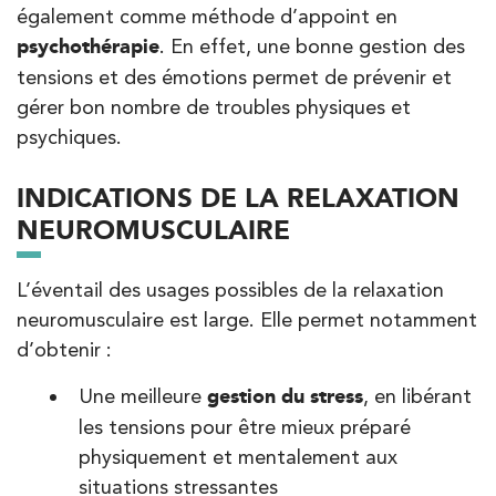
également comme méthode d’appoint en
28 Rue Velpeau 92160 Antony
01 76 21 71 41
psychothérapie
. En effet, une bonne gestion des
tensions et des émotions permet de prévenir et
PRENDRE RDV
gérer bon nombre de troubles physiques et
PRENDRE RDV
psychiques.
INDICATIONS DE LA RELAXATION
Kinésithérapie
NEUROMUSCULAIRE
Koss Paris 8 – Haussmann
74 Bd Haussmann 75008 Paris
L’éventail des usages possibles de la relaxation
74 Bd Haussmann 75008 Paris
01 44 71 93 74
neuromusculaire est large. Elle permet notamment
d’obtenir :
PRENDRE RDV
Une meilleure
gestion du stress
, en libérant
PRENDRE RDV
les tensions pour être mieux préparé
physiquement et mentalement aux
Kinésithérapie
Balnéothérapie
situations stressantes