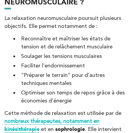
NEUROMUSCULAIRE ?
PRENDRE RDV
PRENDRE RDV
La relaxation neuromusculaire poursuit plusieurs
objectifs. Elle permet notamment de :
Kinésithérapie
Reconnaître et maîtriser les états de
IK Bois Colombes – 92
tension et de relâchement musculaire
1 Rue Mertens 92600 Bois-Colombes
Soulager les tensions musculaires
1 Rue Mertens 92600 Bois-Colombes
01 43 50 50 81
Faciliter l’endormissement
“Préparer le terrain” pour d’autres
PRENDRE RDV
techniques mentales
PRENDRE RDV
Optimiser son temps de repos grâce à des
économies d’énergie
Kinésithérapie
Cette méthode de relaxation est utilisée par de
IK Antony Olympe Sante – 92
nombreux thérapeutes, notamment en
kinésithérapie
et en
sophrologie
. Elle intervient
28 Rue Velpeau 92160 Antony