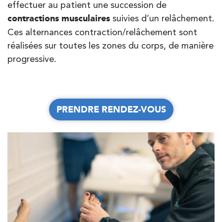
effectuer au patient une succession de
PRENDRE RDV
contractions musculaires
suivies d’un relâchement.
PRENDRE RDV
Ces alternances contraction/relâchement sont
réalisées sur toutes les zones du corps, de manière
progressive.
Kinésithérapie
Balnéothérapie
IK Châtenay-Malabry – 92
JE PRENDS RDV AVEC MON KINÉ
380 Av. de la Division Leclerc 92290
Châtenay-Malabry
PRENDRE RENDEZ-VOUS
PRENDRE RENDEZ-VOUS
380 Av. de la Division Leclerc 92290
01 43 50 05 24
Châtenay-Malabry
PRENDRE RDV
PRENDRE RDV
Kinésithérapie
Balnéothérapie
IK Paris 17 – Villiers