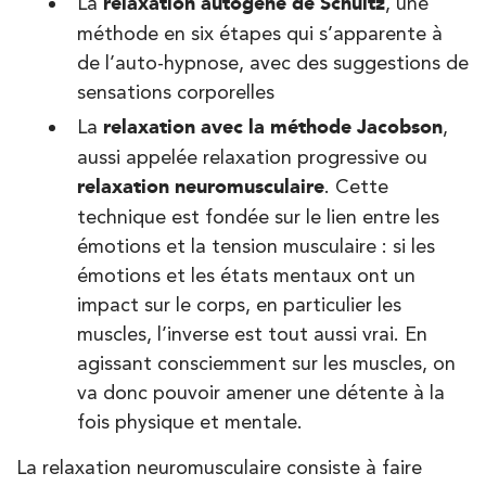
La
relaxation autogène de Schultz
, une
Kinésithérapie
méthode en six étapes qui s’apparente à
IK Paris 6 – Cassette
de l’auto-hypnose, avec des suggestions de
sensations corporelles
1 Rue Cassette 75006 Paris
La
relaxation avec la méthode Jacobson
,
1 Rue Cassette 75006 Paris
01 42 84 06 95
aussi appelée relaxation progressive ou
relaxation neuromusculaire
. Cette
PRENDRE RDV
technique est fondée sur le lien entre les
PRENDRE RDV
émotions et la tension musculaire : si les
émotions et les états mentaux ont un
impact sur le corps, en particulier les
Kinésithérapie
muscles, l’inverse est tout aussi vrai. En
IK Boulogne – 92
agissant consciemment sur les muscles, on
3 Av. André Morizet 92100 Boulogne-
va donc pouvoir amener une détente à la
Billancourt
fois physique et mentale.
3 Av. André Morizet 92100 Boulogne-
01 48 25 34 79
La relaxation neuromusculaire consiste à faire
Billancourt