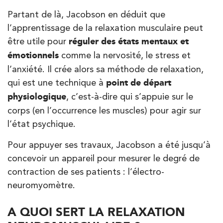
Partant de là, Jacobson en déduit que
Kinésithérapie
Balnéothérapie
l’apprentissage de la relaxation musculaire peut
IK Vanves – 92
être utile pour
réguler des états mentaux et
5 Rue Monge 92170 Vanves
émotionnels
comme la nervosité, le stress et
5 Rue Monge 92170 Vanves
01 46 44 33 92
l’anxiété. Il crée alors sa méthode de relaxation,
qui est une technique à
point de départ
physiologique
, c’est-à-dire qui s’appuie sur le
PRENDRE RDV
PRENDRE RDV
corps (en l’occurrence les muscles) pour agir sur
l’état psychique.
Pour appuyer ses travaux, Jacobson a été jusqu’à
Kinésithérapie
concevoir un appareil pour mesurer le degré de
IK Paris 7 Saint Germain
contraction de ses patients : l’électro-
199 Bd Saint-Germain 75007 Paris
neuromyomètre.
199 Bd Saint-Germain 75007 Paris
01 43 25 10 20
A QUOI SERT LA RELAXATION