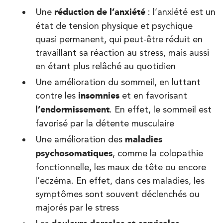
IK Morangis – 91
Une
réduction de l’anxiété
: l’anxiété est un
état de tension physique et psychique
85 Av. de Balzac 91420 Morangis
quasi permanent, qui peut-être réduit en
85 Av. de Balzac 91420 Morangis
01 64 48 35 84
travaillant sa réaction au stress, mais aussi
en étant plus relâché au quotidien
PRENDRE RDV
Une amélioration du sommeil, en luttant
PRENDRE RDV
contre les
insomnies
et en favorisant
l’endormissement
. En effet, le sommeil est
favorisé par la détente musculaire
Kinésithérapie
IK Meudon – 92
Une amélioration des
maladies
psychosomatiques
, comme la colopathie
8 Rue de Paris 92190 Meudon
fonctionnelle, les maux de tête ou encore
8 Rue de Paris 92190 Meudon
01 40 95 01 09
l’eczéma. En effet, dans ces maladies, les
symptômes sont souvent déclenchés ou
PRENDRE RDV
majorés par le stress
PRENDRE RDV