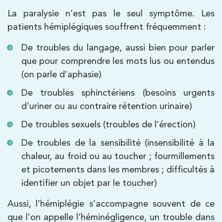
PRENDRE RDV
La paralysie n’est pas le seul symptôme. Les
patients hémiplégiques souffrent fréquemment :
Kinésithérapie
De troubles du langage, aussi bien pour parler
que pour comprendre les mots lus ou entendus
IK Paris 8 – Saint Lazare
(on parle d’aphasie)
20 Rue de la Pépinière 75008 Paris
De troubles sphinctériens (besoins urgents
20 Rue de la Pépinière 75008 Paris
01 55 06 05 07
d’uriner ou au contraire rétention urinaire)
De troubles sexuels (troubles de l’érection)
PRENDRE RDV
PRENDRE RDV
De troubles de la sensibilité (insensibilité à la
chaleur, au froid ou au toucher ; fourmillements
et picotements dans les membres ; difficultés à
Kinésithérapie
Balnéothérapie
identifier un objet par le toucher)
IK Vanves – 92
Aussi, l’hémiplégie s’accompagne souvent de ce
5 Rue Monge 92170 Vanves
que l’on appelle l’héminégligence, un trouble dans