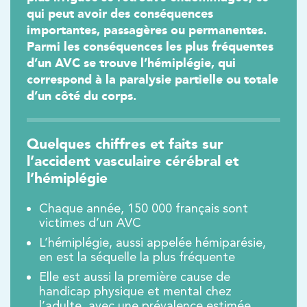
qui peut avoir des conséquences
importantes, passagères ou permanentes.
Parmi les conséquences les plus fréquentes
d’un AVC se trouve l’hémiplégie, qui
correspond à la paralysie partielle ou totale
d’un côté du corps.
Quelques chiffres et faits sur
Trouvez votre cabinet de
l’accident vasculaire cérébral et
kinésithérapie IK
l’hémiplégie
Besoin d’Imagerie Médicale à Antony ? IRM, scanner,
Chaque année, 150 000 français sont
échographie, infiltrations, radiologie… Olympe Imagerie
victimes d’un AVC
vous reçoit dans des délais courts sur le Centre Olympe
L’hémiplégie, aussi appelée hémiparésie,
Santé, même bâtiment que votre kinésithérapeute !
en est la séquelle la plus fréquente
Elle est aussi la première cause de
handicap physique et mental chez
l’adulte, avec une prévalence estimée