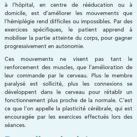
IK Bois Colombes – 92
à l’hôpital, en centre de rééducation ou à
domicile, est d’améliorer les mouvements que
1 Rue Mertens 92600 Bois-Colombes
l’hémiplégie rend difficiles ou impossibles. Par des
1 Rue Mertens 92600 Bois-Colombes
01 43 50 50 81
exercices spécifiques, le patient apprend à
mobiliser la partie atteinte du corps, pour gagner
PRENDRE RDV
progressivement en autonomie.
PRENDRE RDV
Ces mouvements ne visent pas tant le
renforcement des muscles, que l’amélioration de
Kinésithérapie
leur commande par le cerveau. Plus le membre
IK Antony Olympe Sante – 92
paralysé est sollicité, plus les connexions se
développent dans le cerveau pour rétablir un
28 Rue Velpeau 92160 Antony
fonctionnement plus proche de la normale. C’est
28 Rue Velpeau 92160 Antony
01 76 21 71 41
ce que l’on appelle la plasticité cérébrale, qui est
encouragée par les exercices effectués lors des
PRENDRE RDV
séances.
PRENDRE RDV