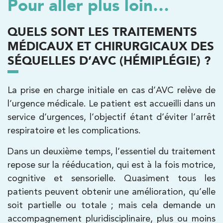
Pour aller plus loin…
Kinésithérapie
QUELS SONT LES TRAITEMENTS
Koss Paris 8 – Haussmann
MÉDICAUX ET CHIRURGICAUX DES
SÉQUELLES D’AVC (HÉMIPLÉGIE) ?
74 Bd Haussmann 75008 Paris
74 Bd Haussmann 75008 Paris
01 44 71 93 74
La prise en charge initiale en cas d’AVC relève de
l’urgence médicale. Le patient est accueilli dans un
PRENDRE RDV
PRENDRE RDV
service d’urgences, l’objectif étant d’éviter l’arrêt
respiratoire et les complications.
Dans un deuxième temps, l’essentiel du traitement
Kinésithérapie
Balnéothérapie
repose sur la rééducation, qui est à la fois motrice,
IK Morangis – 91
cognitive et sensorielle. Quasiment tous les
85 Av. de Balzac 91420 Morangis
patients peuvent obtenir une amélioration, qu’elle
85 Av. de Balzac 91420 Morangis
soit partielle ou totale ; mais cela demande un
01 64 48 35 84
accompagnement pluridisciplinaire, plus ou moins