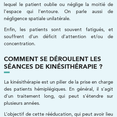
5 Rue Monge 92170 Vanves
01 46 44 33 92
lequel le patient oublie ou néglige la moitié de
l’espace qui l’entoure. On parle aussi de
PRENDRE RDV
négligence spatiale unilatérale.
PRENDRE RDV
Enfin, les patients sont souvent fatigués, et
souffrent d’un déficit d’attention et/ou de
Kinésithérapie
concentration.
IK Paris 7 Saint Germain
COMMENT SE DÉROULENT LES
199 Bd Saint-Germain 75007 Paris
SÉANCES DE KINÉSITHÉRAPIE ?
199 Bd Saint-Germain 75007 Paris
01 43 25 10 20
La kinésithérapie est un pilier de la prise en charge
PRENDRE RDV
des patients hémiplégiques. En général, il s’agit
PRENDRE RDV
d’un traitement long, qui peut s’étendre sur
plusieurs années.
Kinésithérapie
L’objectif de cette rééducation, qui peut avoir lieu