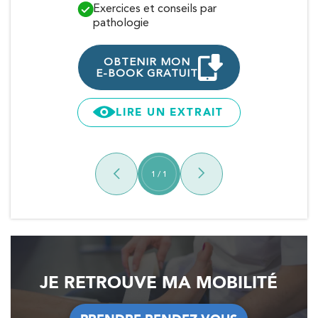
Exercices et conseils par
Traitements
pathologie
OBTENI
E-BOOK G
OBTENIR MON
E-BOOK GRATUIT
LIRE 
LIRE UN EXTRAIT
1
/
1
JE RETROUVE MA MOBILITÉ