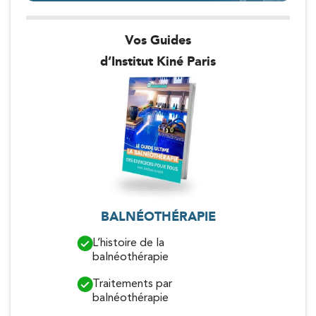
Vos Guides
d’Institut Kiné Paris
BALNÉOTHÉRAPIE
TENDINITE
L’histoire de la
Mieux compr
balnéothérapie
tendinites d
Traitements par
Exercices et
balnéothérapie
les tendinit