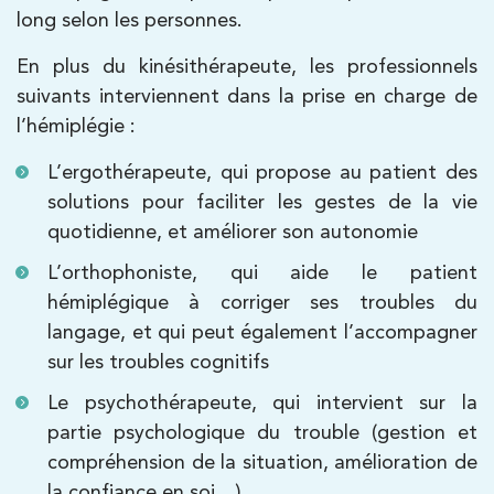
long selon les personnes.
PRENDRE RDV
PRENDRE RDV
En plus du kinésithérapeute, les professionnels
suivants interviennent dans la prise en charge de
l’hémiplégie :
Kinésithérapie
IK Meudon – 92
L’ergothérapeute, qui propose au patient des
solutions pour faciliter les gestes de la vie
8 Rue de Paris 92190 Meudon
quotidienne, et améliorer son autonomie
8 Rue de Paris 92190 Meudon
01 40 95 01 09
L’orthophoniste, qui aide le patient
hémiplégique à corriger ses troubles du
PRENDRE RDV
langage, et qui peut également l’accompagner
PRENDRE RDV
sur les troubles cognitifs
Le psychothérapeute, qui intervient sur la
partie psychologique du trouble (gestion et
compréhension de la situation, amélioration de
la confiance en soi…)