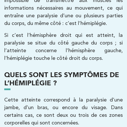
impossible de transmettre aux muscles les
IK Châtenay-Malabry – 92
informations nécessaires au mouvement, ce qui
entraîne une paralysie d’une ou plusieurs parties
380 Av. de la Division Leclerc 92290
du corps, du même côté : c’est l’hémiplégie.
Châtenay-Malabry
380 Av. de la Division Leclerc 92290
Si c’est l’hémisphère droit qui est atteint, la
01 43 50 05 24
Châtenay-Malabry
paralysie se situe du côté gauche du corps ; si
l’atteinte concerne l’hémisphère gauche,
PRENDRE RDV
l’hémiplégie touche le côté droit du corps.
PRENDRE RDV
QUELS SONT LES SYMPTÔMES DE
Kinésithérapie
Balnéothérapie
L’HÉMIPLÉGIE ?
IK Paris 17 – Villiers
Cette atteinte correspond à la paralysie d’une
68 Av. de Villiers 75017 Paris
jambe, d’un bras, ou encore du visage. Dans
68 Av. de Villiers 75017 Paris
01 44 90 90 40
certains cas, ce sont deux ou trois de ces zones
corporelles qui sont concernées.
PRENDRE RDV