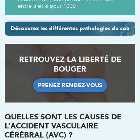
Filtrer les
cabinets avec balnéothérapie
entre 5 et 8 pour 1000
Kinésithérapie
Découvrez les différentes pathologies du cou
IK Paris 16 – Trocadéro
8 Avenue de Camoens 75116 Paris
8 Avenue de Camoens 75116 Paris
01 42 15 22 46
RETROUVEZ LA LIBERTÉ DE
BOUGER
PRENDRE RDV
PRENDRE RDV
PRENEZ RENDEZ-VOUS
PRENEZ RENDEZ-VOUS
Kinésithérapie
IK Paris 6 – Cassette
QUELLES SONT LES CAUSES DE
L’ACCIDENT VASCULAIRE
1 Rue Cassette 75006 Paris
CÉRÉBRAL (AVC) ?
1 Rue Cassette 75006 Paris
01 42 84 06 95