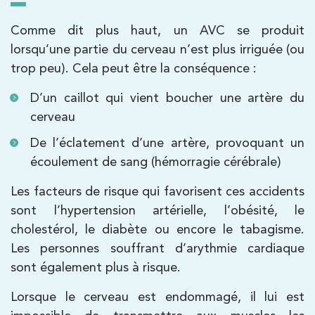
Comme dit plus haut, un AVC se produit
PRENDRE RDV
lorsqu’une partie du cerveau n’est plus irriguée (ou
PRENDRE RDV
trop peu). Cela peut être la conséquence :
D’un caillot qui vient boucher une artère du
Kinésithérapie
cerveau
IK Boulogne – 92
De l’éclatement d’une artère, provoquant un
3 Av. André Morizet 92100 Boulogne-
écoulement de sang (hémorragie cérébrale)
Billancourt
Les facteurs de risque qui favorisent ces accidents
3 Av. André Morizet 92100 Boulogne-
01 48 25 34 79
sont l’hypertension artérielle, l’obésité, le
Billancourt
cholestérol, le diabète ou encore le tabagisme.
PRENDRE RDV
Les personnes souffrant d’arythmie cardiaque
PRENDRE RDV
sont également plus à risque.
Lorsque le cerveau est endommagé, il lui est
Kinésithérapie
Balnéothérapie