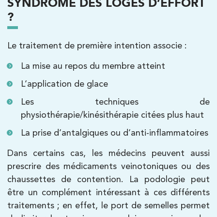
SYNDROME DES LOGES D’EFFORT
Kinésithérapie
?
Koss Paris 8 – Haussmann
Le traitement de première intention associe :
74 Bd Haussmann 75008 Paris
74 Bd Haussmann 75008 Paris
01 44 71 93 74
La mise au repos du membre atteint
L’application de glace
PRENDRE RDV
Les techniques de
PRENDRE RDV
physiothérapie/kinésithérapie citées plus haut
La prise d’antalgiques ou d’anti-inflammatoires
Kinésithérapie
Balnéothérapie
Dans certains cas, les médecins peuvent aussi
IK Morangis – 91
prescrire des médicaments veinotoniques ou des
85 Av. de Balzac 91420 Morangis
chaussettes de contention. La podologie peut
85 Av. de Balzac 91420 Morangis
01 64 48 35 84
être un complément intéressant à ces différents
traitements ; en effet, le port de semelles permet
PRENDRE RDV