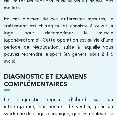
de limiter les tensions musculaires au niveau des
PRENDRE RDV
mollets.
En cas d’échec de ces différentes mesures, le
traitement est chirurgical et consiste à ouvrir la
Kinésithérapie
loge pour décomprimer le muscle
IK Meudon – 92
(aponévrotomie). Cette opération est suivie d’une
8 Rue de Paris 92190 Meudon
période de rééducation, suite à laquelle vous
8 Rue de Paris 92190 Meudon
01 40 95 01 09
pouvez reprendre le sport (en général sous 2 à 6
mois).
PRENDRE RDV
PRENDRE RDV
DIAGNOSTIC ET EXAMENS
COMPLÉMENTAIRES
Le diagnostic repose d’abord sur un
interrogatoire, qui permet de vérifier, pour un
syndrome des loges chronique, que les douleurs se