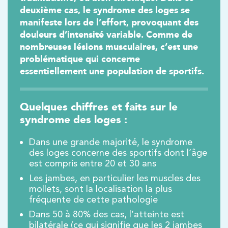
deuxième cas, le syndrome des loges se
manifeste lors de l’effort, provoquant des
douleurs d’intensité variable. Comme de
nombreuses lésions musculaires, c’est une
problématique qui concerne
essentiellement une population de sportifs.
Quelques chiffres et faits sur le
Trouvez votre cabinet de
syndrome des loges :
kinésithérapie IK
Besoin d’Imagerie Médicale à Antony ? IRM, scanner,
Dans une grande majorité, le syndrome
échographie, infiltrations, radiologie… Olympe Imagerie
des loges concerne des sportifs dont l’âge
vous reçoit dans des délais courts sur le Centre Olympe
est compris entre 20 et 30 ans
Santé, même bâtiment que votre kinésithérapeute !
Les jambes, en particulier les muscles des
mollets, sont la localisation la plus
fréquente de cette pathologie
Dans 50 à 80% des cas, l’atteinte est
Filtrer les
cabinets avec balnéothérapie
bilatérale (ce qui signifie que les 2 jambes