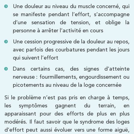
Une douleur au niveau du muscle concerné, qui
se manifeste pendant l’effort, s’accompagne
Kinésithérapie
d’une sensation de tension, et oblige la
IK Paris 8 – Saint Lazare
personne à arrêter l’activité en cours
Une cession progressive de la douleur au repos,
20 Rue de la Pépinière 75008 Paris
avec parfois des courbatures pendant les jours
20 Rue de la Pépinière 75008 Paris
01 55 06 05 07
qui suivent l’effort
Dans certains cas, des signes d’atteinte
PRENDRE RDV
PRENDRE RDV
nerveuse : fourmillements, engourdissement ou
picotements au niveau de la loge concernée
Si le problème n’est pas pris en charge à temps,
Kinésithérapie
Balnéothérapie
les symptômes gagnent du terrain, en
IK Vanves – 92
apparaissant pour des efforts de plus en plus
5 Rue Monge 92170 Vanves
modérés. Il faut savoir que le syndrome des loges
5 Rue Monge 92170 Vanves
d’effort peut aussi évoluer vers une forme aiguë,
01 46 44 33 92