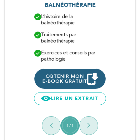
BALNÉOTHÉRAPIE
TENDINITE
L’histoire de la
Mieux compr
balnéothérapie
tendinites d
Traitements par
Exercices et
balnéothérapie
les tendinit
Exercices et conseils par
Traitements
pathologie
OBTENI
E-BOOK G
OBTENIR MON
E-BOOK GRATUIT
LIRE 
LIRE UN EXTRAIT
1
/
1