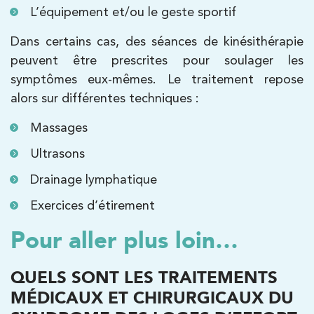
L’équipement et/ou le geste sportif
1 Rue Mertens 92600 Bois-Colombes
1 Rue Mertens 92600 Bois-Colombes
Dans certains cas, des séances de kinésithérapie
01 43 50 50 81
peuvent être prescrites pour soulager les
symptômes eux-mêmes. Le traitement repose
PRENDRE RDV
PRENDRE RDV
alors sur différentes techniques :
Massages
Kinésithérapie
Ultrasons
IK Antony Olympe Sante – 92
Drainage lymphatique
28 Rue Velpeau 92160 Antony
Exercices d’étirement
28 Rue Velpeau 92160 Antony
01 76 21 71 41
Pour aller plus loin…
PRENDRE RDV
QUELS SONT LES TRAITEMENTS
PRENDRE RDV
MÉDICAUX ET CHIRURGICAUX DU