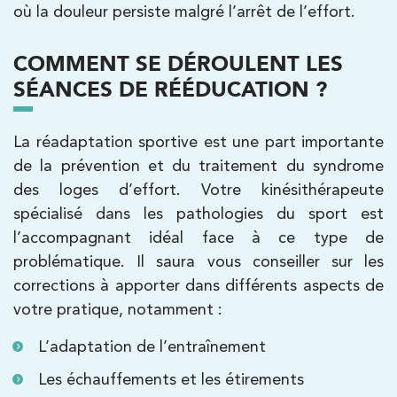
où la douleur persiste malgré l’arrêt de l’effort.
PRENDRE RDV
PRENDRE RDV
COMMENT SE DÉROULENT LES
SÉANCES DE RÉÉDUCATION ?
Kinésithérapie
La réadaptation sportive est une part importante
IK Paris 7 Saint Germain
de la prévention et du traitement du syndrome
des loges d’effort. Votre kinésithérapeute
199 Bd Saint-Germain 75007 Paris
spécialisé dans les pathologies du sport est
199 Bd Saint-Germain 75007 Paris
01 43 25 10 20
l’accompagnant idéal face à ce type de
problématique. Il saura vous conseiller sur les
PRENDRE RDV
corrections à apporter dans différents aspects de
PRENDRE RDV
votre pratique, notamment :
L’adaptation de l’entraînement
Kinésithérapie
Les échauffements et les étirements
IK Bois Colombes – 92