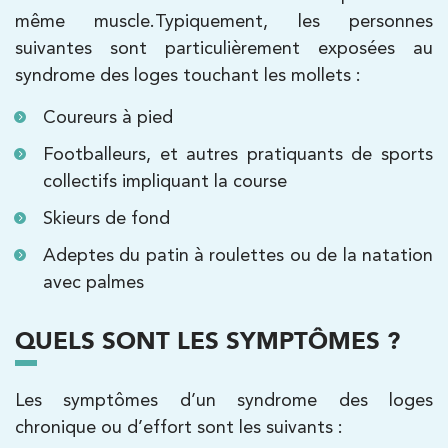
même muscle.Typiquement, les personnes
380 Av. de la Division Leclerc 92290
suivantes sont particulièrement exposées au
Châtenay-Malabry
syndrome des loges touchant les mollets :
380 Av. de la Division Leclerc 92290
01 43 50 05 24
Coureurs à pied
Châtenay-Malabry
Footballeurs, et autres pratiquants de sports
PRENDRE RDV
collectifs impliquant la course
PRENDRE RDV
Skieurs de fond
Adeptes du patin à roulettes ou de la natation
Kinésithérapie
Balnéothérapie
avec palmes
IK Paris 17 – Villiers
68 Av. de Villiers 75017 Paris
QUELS SONT LES SYMPTÔMES ?
68 Av. de Villiers 75017 Paris
01 44 90 90 40
Les symptômes d’un syndrome des loges
PRENDRE RDV
chronique ou d’effort sont les suivants :
PRENDRE RDV