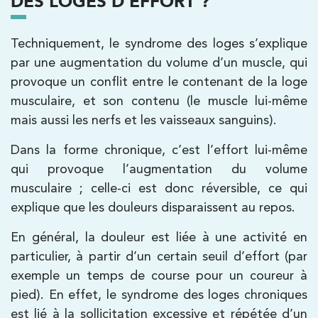
DES LOGES D’EFFORT ?
PRENDRE RDV
PRENDRE RDV
Techniquement, le syndrome des loges s’explique
par une augmentation du volume d’un muscle, qui
provoque un conflit entre le contenant de la loge
Kinésithérapie
musculaire, et son contenu (le muscle lui-même
IK Boulogne – 92
mais aussi les nerfs et les vaisseaux sanguins).
3 Av. André Morizet 92100 Boulogne-
Dans la forme chronique, c’est l’effort lui-même
Billancourt
qui provoque l’augmentation du volume
3 Av. André Morizet 92100 Boulogne-
01 48 25 34 79
musculaire ; celle-ci est donc réversible, ce qui
Billancourt
explique que les douleurs disparaissent au repos.
PRENDRE RDV
En général, la douleur est liée à une activité en
PRENDRE RDV
particulier, à partir d’un certain seuil d’effort (par
exemple un temps de course pour un coureur à
pied). En effet, le syndrome des loges chroniques
Kinésithérapie
Balnéothérapie
est lié à la sollicitation excessive et répétée d’un
IK Châtenay-Malabry – 92