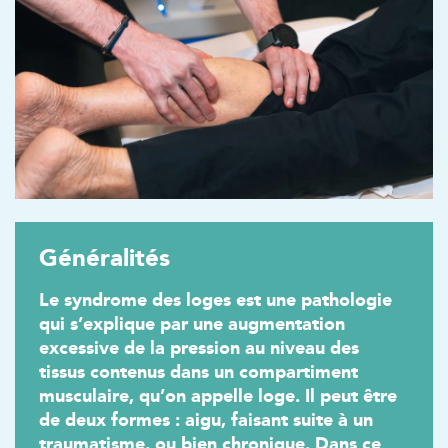
Généralités
Le syndrome des loges est une pathologie
qui s’explique par une augmentation
excessive de la pression au niveau des
tissus contenus dans un compartiment
musculaire, qu’on appelle loge. Il peut être
de deux formes : aigu, faisant suite à un
traumatisme, ou bien chronique. Dans ce