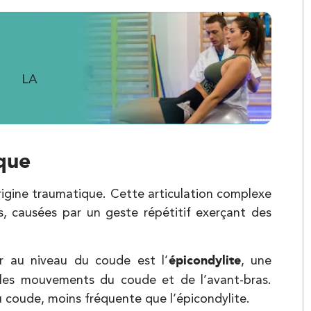
Kinésithérapie
R LA
que
Kinésithérapie
rigine traumatique. Cette articulation complexe
, causées par un geste répétitif exerçant des
ur au niveau du coude est l’
épicondylite
, une
 les mouvements du coude et de l’avant-bras.
u coude, moins fréquente que l’épicondylite.