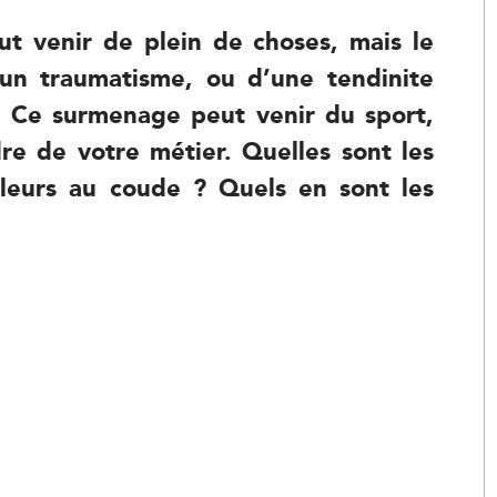
Kinésithérapie
t venir de plein de choses, mais le
Balnéothérapie
d’un traumatisme, ou d’une tendinite
. Ce surmenage peut venir du sport,
dre de votre métier. Quelles sont les
uleurs au coude ? Quels en sont les
Kinésithérapie
Balnéothérapie