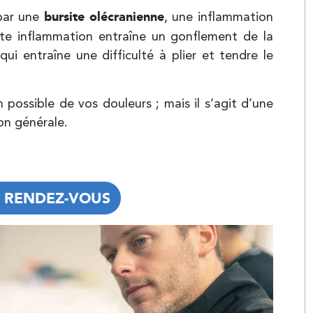
Kinésithérapie
par une
bursite olécranienne
, une inflammation
tte inflammation entraîne un gonflement de la
t qui entraîne une difficulté à plier et tendre le
 possible de vos douleurs ; mais il s’agit d’une
on générale.
DV AVEC MON KINÉ
Kinésithérapie
 RENDEZ-VOUS
 RENDEZ-VOUS