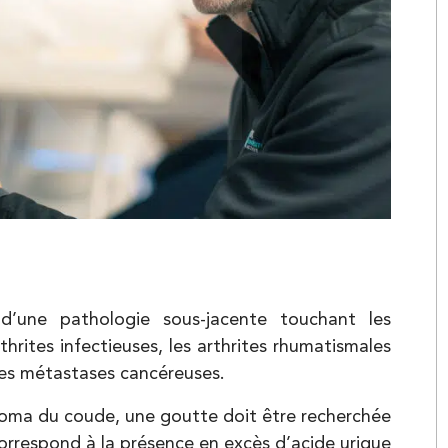
Kinésithérapie
Balnéothérapie
Kinésithérapie
d’une pathologie sous-jacente touchant les
rthrites infectieuses, les arthrites rhumatismales
des métastases cancéreuses.
roma du coude, une goutte doit être recherchée
orrespond à la présence en excès d’acide urique