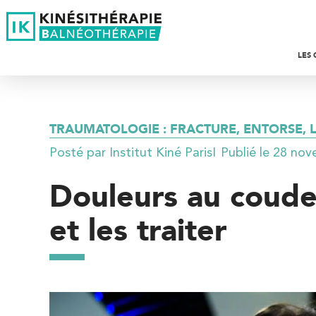
LES 
P
S
R
TRAUMATOLOGIE : FRACTURE, ENTORSE, L
Î
P
C
Posté par Institut Kiné Paris
I
Publié le 28 no
F
E
Douleurs au coude 
E
O
et les traiter
K
S
D
Trouvez votre cabinet de
kinésithérapie IK
S