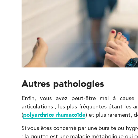
85 Av. de Balzac 91420 Morangis
85 Av. de Balzac 91420 Morangis
01 64 48 35 84
PRENDRE RDV
PRENDRE RDV
IK Meudon – 92
8 Rue de Paris 92190 Meudon
Autres pathologies
8 Rue de Paris 92190 Meudon
01 40 95 01 09
Enfin, vous avez peut-être mal à cause 
articulations ; les plus fréquentes étant les a
PRENDRE RDV
PRENDRE RDV
(
polyarthrite rhumatoïde
) et plus rarement, 
Si vous êtes concerné par une bursite ou hyg
; la goutte est une maladie métabolique qui c