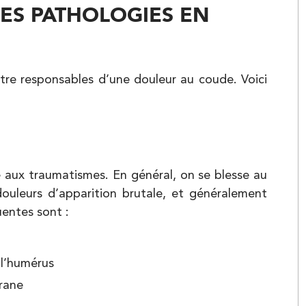
ES PATHOLOGIES EN
Kinésithérapie
re responsables d’une douleur au coude. Voici
Kinésithérapie
 aux traumatismes. En général, on se blesse au
ouleurs d’apparition brutale, et généralement
Balnéothérapie
uentes sont :
 l’humérus
crane