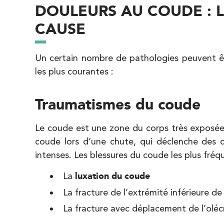
DOULEURS AU COUDE : L
IK Paris 8 – Saint Lazare
CAUSE
20 Rue de la Pépinière 75008 Paris
20 Rue de la Pépinière 75008 Paris
01 55 06 05 07
Un certain nombre de pathologies peuvent êt
les plus courantes :
PRENDRE RDV
PRENDRE RDV
Traumatismes du coude
IK Vanves – 92
Le coude est une zone du corps très exposée
5 Rue Monge 92170 Vanves
coude lors d’une chute, qui déclenche des d
5 Rue Monge 92170 Vanves
intenses. Les blessures du coude les plus fréq
01 46 44 33 92
La
luxation du coude
PRENDRE RDV
La fracture de l’extrémité inférieure de
PRENDRE RDV
La fracture avec déplacement de l’olé