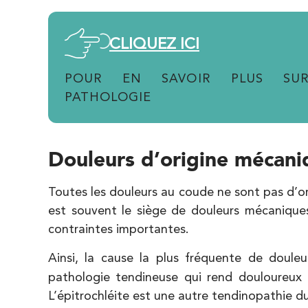
IK Paris 7 Saint Germain
199 Bd Saint-Germain 75007 Paris
CLIQUEZ ICI
199 Bd Saint-Germain 75007 Paris
01 43 25 10 20
POUR EN SAVOIR PLUS SU
PATHOLOGIE
PRENDRE RDV
PRENDRE RDV
Douleurs d’origine mécani
IK Bois Colombes – 92
1 Rue Mertens 92600 Bois-Colombes
Toutes les douleurs au coude ne sont pas d’o
1 Rue Mertens 92600 Bois-Colombes
01 43 50 50 81
est souvent le siège de douleurs mécaniques
contraintes importantes.
PRENDRE RDV
Ainsi, la cause la plus fréquente de doule
PRENDRE RDV
pathologie tendineuse qui rend douloureux
L’épitrochléite est une autre tendinopathie d