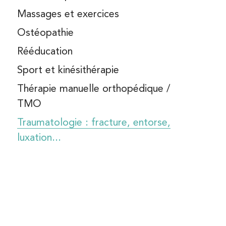
DAPTATION SPORTIVE
Massages et exercices
Ostéopathie
N DE RETOUR À
NTRAÎNEMENT
Rééducation
AN RUNNING
Sport et kinésithérapie
Thérapie manuelle orthopédique /
N RETOUR À LA
PÉTITION
TMO
Traumatologie : fracture, entorse,
luxation...