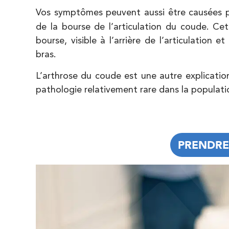
IK Antony Olympe Sante – 92
Vos symptômes peuvent aussi être causées 
28 Rue Velpeau 92160 Antony
de la bourse de l’articulation du coude. Ce
28 Rue Velpeau 92160 Antony
01 76 21 71 41
bourse, visible à l’arrière de l’articulation e
bras.
PRENDRE RDV
L’arthrose du coude est une autre explication
PRENDRE RDV
pathologie relativement rare dans la populati
JE PRENDS R
Koss Paris 8 – Haussmann
74 Bd Haussmann 75008 Paris
PRENDRE
74 Bd Haussmann 75008 Paris
01 44 71 93 74
PRENDRE
PRENDRE RDV
PRENDRE RDV
IK Morangis – 91