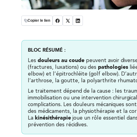
1 Rue Cassette 75006 Paris
1 Rue Cassette 75006 Paris
01 42 84 06 95
Copier le lien
PRENDRE RDV
PRENDRE RDV
BLOC RÉSUMÉ :
douleurs au coude
IK Boulogne – 92
​Les
peuvent avoir divers
pathologies
(fractures, luxations) ou des
li
3 Av. André Morizet 92100 Boulogne-
elbow) et l’épitrochléite (golf elbow). D’aut
l’arthrose, la goutte, la polyarthrite rhumat
Billancourt
3 Av. André Morizet 92100 Boulogne-
Le traitement dépend de la cause : les tra
01 48 25 34 79
immobilisation ou une intervention chirurgica
Billancourt
complications. Les douleurs mécaniques sont
PRENDRE RDV
des médicaments, la physiothérapie et la corr
PRENDRE RDV
kinésithérapie
La
joue un rôle essentiel dan
prévention des récidives.
IK Châtenay-Malabry – 92