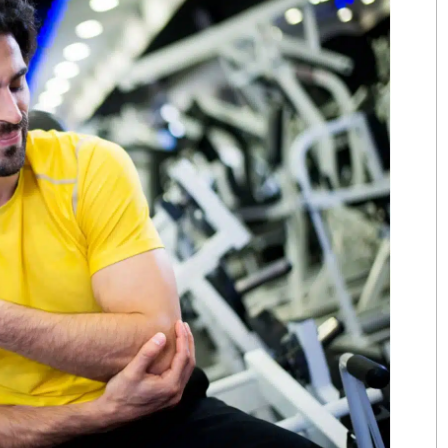
ie, infiltrations,
RECRUTEMENT
RÉA
ts sur le Centre
MÉDIAS
BILA
L’E
BIL
BILA
COM
Kinésithérapie
Kinésithérapie