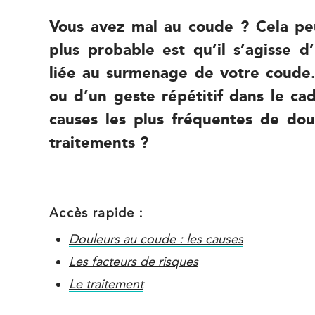
Vous avez mal au coude ? Cela peu
380 Av. de la Division Leclerc 92290
plus probable est qu’il s’agisse 
Châtenay-Malabry
380 Av. de la Division Leclerc 92290
liée au surmenage de votre coude
01 43 50 05 24
Châtenay-Malabry
ou d’un geste répétitif dans le ca
PRENDRE RDV
causes les plus fréquentes de do
PRENDRE RDV
traitements ?
IK Paris 17 – Villiers
68 Av. de Villiers 75017 Paris
Accès rapide :
68 Av. de Villiers 75017 Paris
01 44 90 90 40
Douleurs au coude : les causes
Les facteurs de risques
PRENDRE RDV
PRENDRE RDV
Le traitement