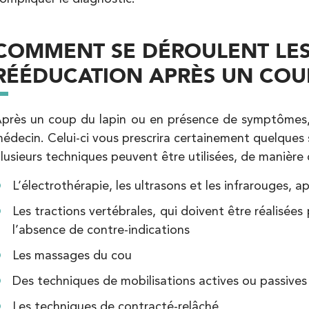
Kinésithérapie
COMMENT SE DÉROULENT LES
RÉÉDUCATION APRÈS UN COUP
près un coup du lapin ou en présence de symptômes, l
édecin. Celui-ci vous prescrira certainement quelques 
lusieurs techniques peuvent être utilisées, de manière 
Kinésithérapie
L’électrothérapie, les ultrasons et les infrarouges, 
Les tractions vertébrales, qui doivent être réalisée
l’absence de contre-indications
Les massages du cou
Des techniques de mobilisations actives ou passives
Les techniques de contracté-relâché