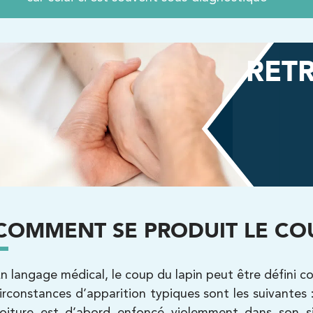
Kinésithérapie
Balnéothérapie
RETR
Kinésithérapie
Balnéothérapie
COMMENT SE PRODUIT LE COU
n langage médical, le coup du lapin peut être défini 
irconstances d’apparition typiques sont les suivantes : 
oiture est d’abord enfoncé violemment dans son sièg