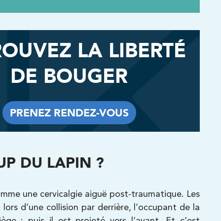
OUVEZ LA LIBERTÉ
DE BOUGER
PRENEZ RENDEZ-VOUS
PRENEZ RENDEZ-VOUS
P DU LAPIN ?
comme une cervicalgie aiguë post-traumatique. Les
lors d’une collision par derrière, l’occupant de la
e ; puis il est projeté vers l’avant. Et c’est