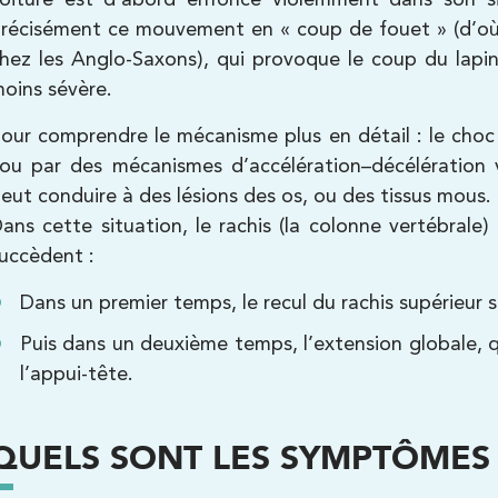
récisément ce mouvement en « coup de fouet » (d’où
Kinésithérapie
hez les Anglo-Saxons), qui provoque le coup du lapin.
oins sévère.
our comprendre le mécanisme plus en détail : le choc a
ou par des mécanismes d’accélération–décélération ver
eut conduire à des lésions des os, ou des tissus mous.
ans cette situation, le rachis (la colonne vertébrale
uccèdent :
Kinésithérapie
Dans un premier temps, le recul du rachis supérieur su
Balnéothérapie
Puis dans un deuxième temps, l’extension globale, qu
l’appui-tête.
QUELS SONT LES SYMPTÔMES 