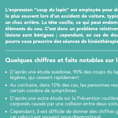
dre les
Guide dédié 
hille
chevilles et 
Comprendre et prévenir les
L’expression “coup du lapin” est employée pour dé
douleurs dorsales
onseils contre
Adapté en p
le plus souvent lors d’un accident de voiture, ty
en préventio
Kinésithérapie : conseils et
un choc arrière. La tête vacille, ce qui peut endom
bienfaits
éléments du cou. C’est donc un problème relativem
s tendinites
Conseils pou
lésions sont bénignes ; cependant, en cas de do
récupérer
Exercices pour une
pourra vous prescrire des séances de kinésithérapi
récupération optimale
 MON
ATUIT
OBTENI
Kinésithérapie
E-BOOK G
OBTENIR MON
Quelques chiffres et faits notables sur l
E-BOOK GRATUIT
 EXTRAIT
LIRE 
D’après une étude suédoise, 90% des coups du lapi
LIRE UN EXTRAIT
légères, qui cessent rapidement
Au contraire, dans 10% des cas, les personnes re
certain nombre de symptômes
D’après une autre étude sur la Prévention routiè
corporels causés par une collision entre deux voit
Cependant, il est difficile de donner des chiffres
car celui-ci est souvent sous-diagnostiqué