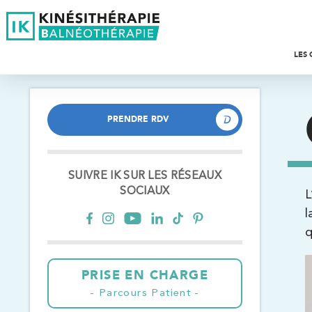
LES 
P
S
R
PRENDRE RDV
PRENDRE RDV
Î
P
C
F
E
SUIVRE IK SUR LES RÉSEAUX
SOCIAUX
L
E
O
l
q
K
S
D
Trouvez votre cabinet de
PRISE EN CHARGE
kinésithérapie IK
S
Parcours Patient