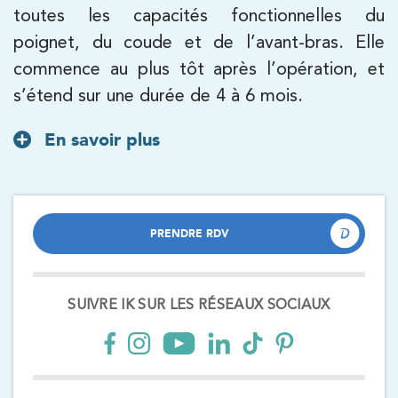
toutes les capacités fonctionnelles du
poignet, du coude et de l’avant-bras. Elle
Kinésithérapie
commence au plus tôt après l’opération, et
IK Paris 8 – Saint Lazare
s’étend sur une durée de 4 à 6 mois.
20 Rue de la Pépinière 75008 Paris
En savoir plus
20 Rue de la Pépinière 75008 Paris
01 55 06 05 07
PRENDRE RDV
PRENDRE RDV
PRENDRE RDV
PRENDRE RDV
Kinésithérapie
Balnéothérapie
SUIVRE IK SUR LES RÉSEAUX SOCIAUX
IK Vanves – 92
5 Rue Monge 92170 Vanves
5 Rue Monge 92170 Vanves
01 46 44 33 92