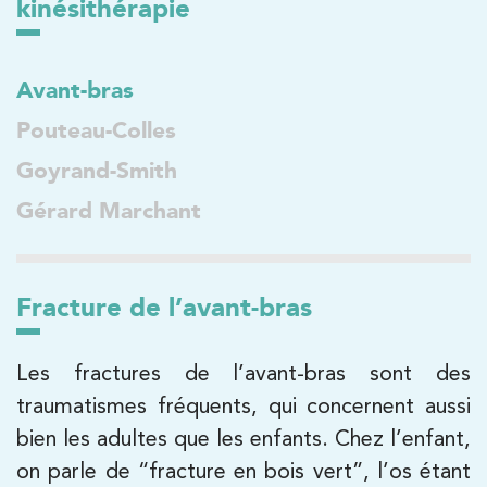
kinésithérapie
PRENDRE RDV
PRENDRE RDV
Avant-bras
Pouteau-Colles
Kinésithérapie
Goyrand-Smith
IK Boulogne – 92
Gérard Marchant
3 Av. André Morizet 92100 Boulogne-
Billancourt
3 Av. André Morizet 92100 Boulogne-
01 48 25 34 79
Fracture de l’avant-bras
Billancourt
PRENDRE RDV
PRENDRE RDV
Les fractures de l’avant-bras sont des
traumatismes fréquents, qui concernent aussi
bien les adultes que les enfants. Chez l’enfant,
Kinésithérapie
Balnéothérapie
on parle de “fracture en bois vert”, l’os étant
IK Châtenay-Malabry – 92