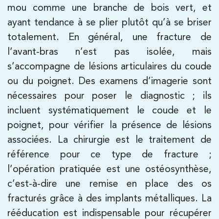
mou comme une branche de bois vert, et
380 Av. de la Division Leclerc 92290
ayant tendance à se plier plutôt qu’à se briser
Châtenay-Malabry
totalement. En général, une fracture de
380 Av. de la Division Leclerc 92290
01 43 50 05 24
l’avant-bras n’est pas isolée, mais
Châtenay-Malabry
s’accompagne de lésions articulaires du coude
PRENDRE RDV
ou du poignet. Des examens d’imagerie sont
PRENDRE RDV
nécessaires pour poser le diagnostic ; ils
incluent systématiquement le coude et le
poignet, pour vérifier la présence de lésions
Kinésithérapie
Balnéothérapie
associées. La chirurgie est le traitement de
IK Paris 17 – Villiers
référence pour ce type de fracture ;
68 Av. de Villiers 75017 Paris
l’opération pratiquée est une ostéosynthèse,
68 Av. de Villiers 75017 Paris
01 44 90 90 40
c’est-à-dire une remise en place des os
fracturés grâce à des implants métalliques. La
PRENDRE RDV
rééducation est indispensable pour récupérer
PRENDRE RDV