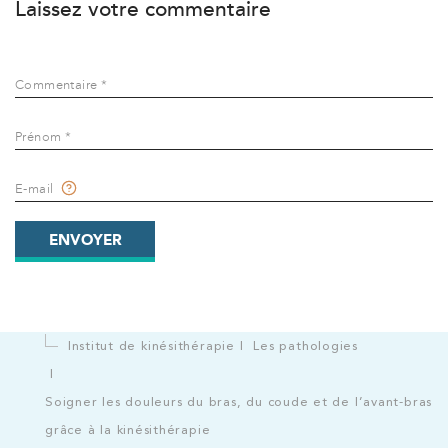
Laissez votre commentaire
PRENDRE RDV
Commentaire *
Kinésithérapie
IK Meudon – 92
Prénom *
8 Rue de Paris 92190 Meudon
E-mail
8 Rue de Paris 92190 Meudon
01 40 95 01 09
ENVOYER
PRENDRE RDV
PRENDRE RDV
Institut de kinésithérapie
Les pathologies
Soigner les douleurs du bras, du coude et de l’avant-bras
grâce à la kinésithérapie