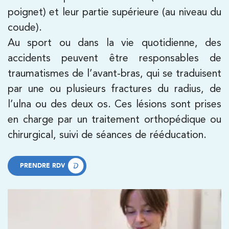
poignet) et leur partie supérieure (au niveau du
coude).
Au sport ou dans la vie quotidienne, des
accidents peuvent être responsables de
traumatismes de l’avant-bras, qui se traduisent
par une ou plusieurs fractures du radius, de
l’ulna ou des deux os. Ces lésions sont prises
Trouvez votre cabinet de
en charge par un traitement orthopédique ou
kinésithérapie IK
chirurgical, suivi de séances de rééducation.
Besoin d’Imagerie Médicale à Antony ? IRM, scanner,
échographie, infiltrations, radiologie… Olympe Imagerie
vous reçoit dans des délais courts sur le Centre Olympe
PRENDRE RDV
Santé, même bâtiment que votre kinésithérapeute !
PRENDRE RDV
Filtrer les
cabinets avec balnéothérapie